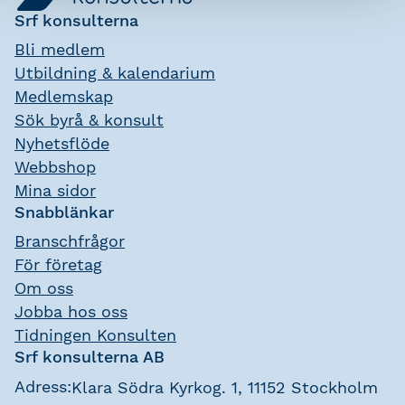
Srf konsulterna
Bli medlem
Utbildning & kalendarium
Medlemskap
Sök byrå & konsult
Nyhetsflöde
Webbshop
Mina sidor
Snabblänkar
Branschfrågor
För företag
Om oss
Jobba hos oss
Tidningen Konsulten
Srf konsulterna AB
Adress:
Klara Södra Kyrkog. 1, 11152 Stockholm