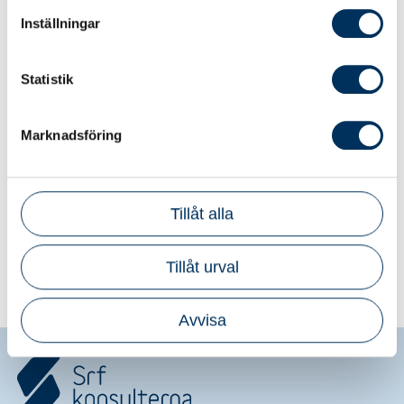
Inställningar
Statistik
Sökfunktionen påverkas just nu
Marknadsföring
Vi har upptäckt en bugg som kan göra att vissa
konsulter, byråer och rådgivare inte syns i
sökresultaten. Vi arbetar på att fixa det och
Tillåt alla
återkommer när allt fungerar som det ska.
Tack för ditt tålamod och förståelse.
Tillåt urval
Avvisa