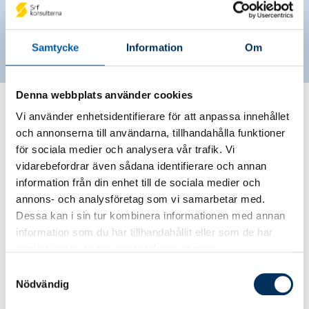
och regelverk och har flerårig erfarenhet i
yrket. En trygghet för företaget och positivt
för affärerna
Samtycke
Information
Om
Denna webbplats använder cookies
Hitta din Srf Auktoriserade
Vi använder enhetsidentifierare för att anpassa innehållet
konsult och rådgivare
och annonserna till användarna, tillhandahålla funktioner
för sociala medier och analysera vår trafik. Vi
vidarebefordrar även sådana identifierare och annan
information från din enhet till de sociala medier och
annons- och analysföretag som vi samarbetar med.
Sök på namn
Dessa kan i sin tur kombinera informationen med annan
information som du har tillhandahållit eller som de har
samlat in när du har använt deras tjänster.
Samtyckesval
Sök på ort
Nödvändig