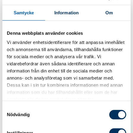
jury med Petra Örjengren från Företagarna,
Magnus Högvall, styrelseledamot i Srf
Samtycke
Information
Om
konsulterna, Caroline Szyber från
Småföretagarna samt Martin Hammarström
från Revisionsvärlden.
Denna webbplats använder cookies
Vi använder enhetsidentifierare för att anpassa innehållet
och annonserna till användarna, tillhandahålla funktioner
Och de nominerade är …
för sociala medier och analysera vår trafik. Vi
vidarebefordrar även sådana identifierare och annan
information från din enhet till de sociala medier och
Årets Auktoriserade
annons- och analysföretag som vi samarbetar med.
Redovisningskonsult
Dessa kan i sin tur kombinera informationen med annan
information som du har tillhandahållit eller som de har
Karin Franklin, Ekonomilänken
samlat in när du har använt deras tjänster.
Mariann Sjöström, Revelino Revision AB
Samtyckesval
Linn Jacobs, Moodeko Consulting AB
Nödvändig
Inställningar