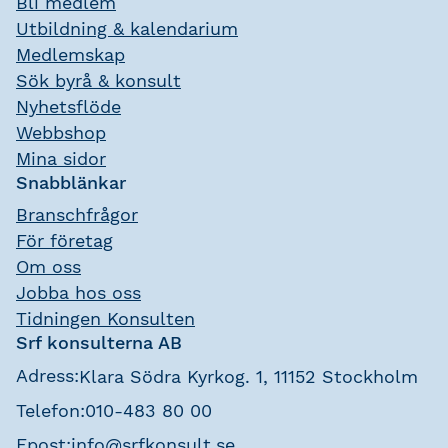
Bli medlem
Utbildning & kalendarium
Medlemskap
Sök byrå & konsult
Nyhetsflöde
Webbshop
Mina sidor
Snabblänkar
Branschfrågor
För företag
Om oss
Jobba hos oss
Tidningen Konsulten
Srf konsulterna AB
Adress:
Klara Södra Kyrkog. 1, 11152 Stockholm
Telefon:
010-483 80 00
Epost:
info@srfkonsult.se