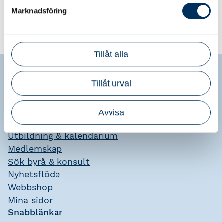
Marknadsföring
Tillåt alla
Tillåt urval
Srf konsulterna
Avvisa
Bli medlem
Utbildning & kalendarium
Medlemskap
Sök byrå & konsult
Nyhetsflöde
Webbshop
Mina sidor
Snabblänkar