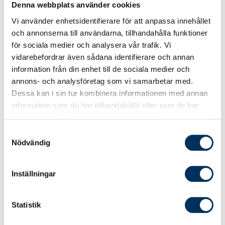
Behandling av personuppgifter
Denna webbplats använder cookies
Jag godkänner att mina personuppgifter
Vi använder enhetsidentifierare för att anpassa innehållet
behandlas i enlighet med Srf konsulternas
och annonserna till användarna, tillhandahålla funktioner
integritetspolicy.
för sociala medier och analysera vår trafik. Vi
vidarebefordrar även sådana identifierare och annan
information från din enhet till de sociala medier och
Skicka
annons- och analysföretag som vi samarbetar med.
Dessa kan i sin tur kombinera informationen med annan
information som du har tillhandahållit eller som de har
samlat in när du har använt deras tjänster.
Samtyckesval
Personuppgiftsbehandling
Nödvändig
Integritetspolicy
Inställningar
Läs om hur Srf konsulterna behandlar
personuppgifter.
Statistik