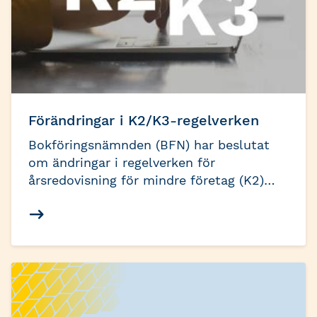
Förändringar i K2/K3-regelverken
Bokföringsnämnden (BFN) har beslutat
om ändringar i regelverken för
årsredovisning för mindre företag (K2)
och för koncernredovisning och
årsredovisning (K3), samt i regelverket för
årsbokslut. Ändringarna är resultatet av
en översyn av reglerna som har pågått
under flera år. Här finns viktig
information om de ändrade reglerna.