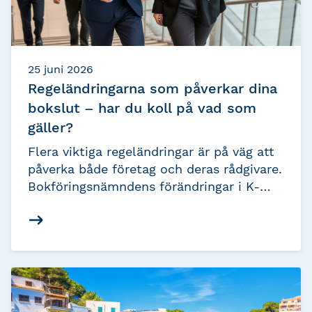
25 juni 2026
Regeländringarna som påverkar dina
bokslut – har du koll på vad som
gäller?
Flera viktiga regeländringar är på väg att
påverka både företag och deras rådgivare.
Bokföringsnämndens förändringar i K-
regelverken innebär att vissa företag kan
behöva byta regelverk, medan de nya
3:12-reglerna förändrar förutsättningarna
för många fåmansföretagare. Är du redo
för nästa bokslut?