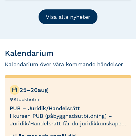
erfarenhetsutbyte och inspiration i en
miljö som ger utrymme för både lärande
Visa alla nyheter
och återhämtning.
Kalendarium
Kalendarium över våra kommande händelser
25–26
aug
Stockholm
PUB – Juridik/Handelsrätt
I kursen PUB (påbyggnadsutbildning) –
Juridik/Handelsrätt får du juridikkunskaper
inom redovisningskonsultens område. Du
Läs mer och anmäl dig