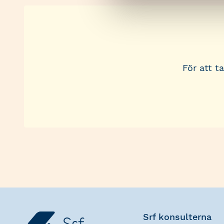
För att t
Srf konsulterna