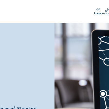
Press
Kont
icenivå Standard