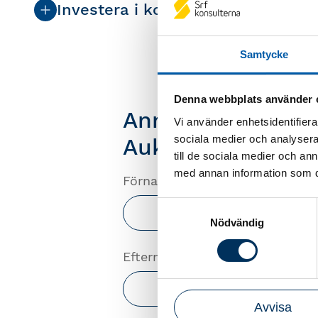
Investera i kompetensen
Intresseanmälan Auktoris
Samtycke
Denna webbplats använder 
Anmäl ditt intres
Vi använder enhetsidentifierar
sociala medier och analysera 
Auktoriserad byr
till de sociala medier och a
med annan information som du 
Förnamn
Samtyckesval
Nödvändig
Efternamn
Avvisa