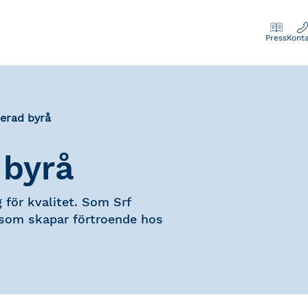
Press
Kont
serad byrå
 byrå
för kvalitet. Som Srf
l som skapar förtroende hos