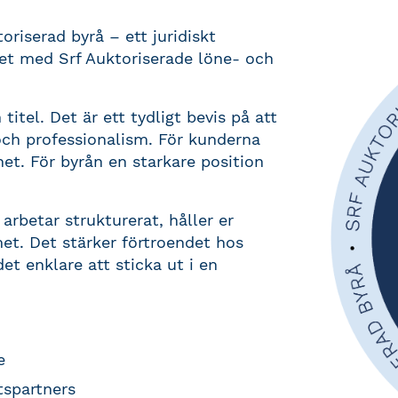
riserad byrå – ett juridiskt
et med Srf Auktoriserade löne- och
titel. Det är ett tydligt bevis på att
och professionalism. För kunderna
et. För byrån en starkare position
i arbetar strukturerat, håller er
et. Det stärker förtroendet hos
et enklare att sticka ut i en
e
tspartners