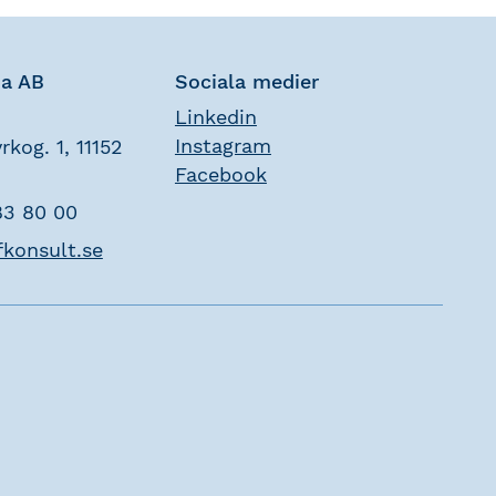
na AB
Sociala medier
Linkedin
Instagram
rkog. 1, 11152
Facebook
83 80 00
fkonsult.se