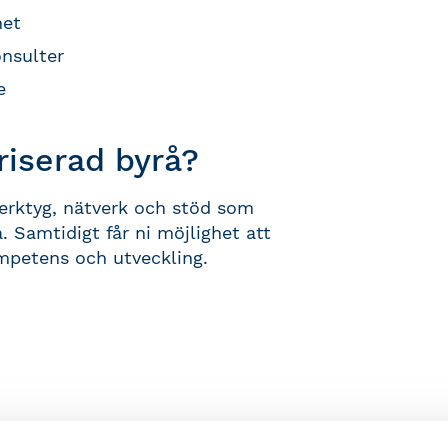
het
onsulter
e
riserad byrå?
 verktyg, nätverk och stöd som
Samtidigt får ni möjlighet att
mpetens och utveckling.