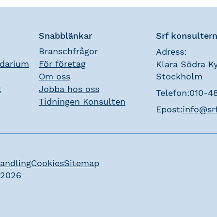
Snabblänkar
Srf konsulter
Branschfrågor
Adress:
ndarium
För företag
Klara Södra Ky
Om oss
Stockholm
t
Jobba hos oss
Telefon:
010-4
Tidningen Konsulten
Epost:
info@sr
andling
Cookies
Sitemap
 2026