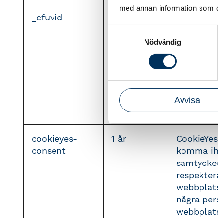
med annan information som du 
_cfuvid
session
Denna coo
Cloudflar
Samtyckesval
användare
Nödvändig
Besökare 
kommer sa
tillsamm
sidan om 
Avvisa
från samm
cookieyes-
1 år
CookieYes
consent
komma ih
samtyckes
respekter
webbplats
några per
webbplats