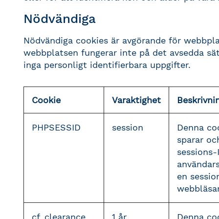
Nödvändiga
Nödvändiga cookies är avgörande för webbpl
webbplatsen fungerar inte på det avsedda sä
inga personligt identifierbara uppgifter.
Cookie
Varaktighet
Beskrivni
PHPSESSID
session
Denna coo
sparar oc
sessions-
användars
en sessio
webbläsar
cf_clearance
1 år
Denna coo