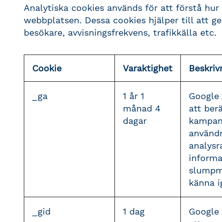
Analytiska cookies används för att förstå hu
webbplatsen. Dessa cookies hjälper till att 
besökare, avvisningsfrekvens, trafikkälla etc.
Cookie
Varaktighet
Beskriv
_ga
1 år 1
Google 
månad 4
att ber
dagar
kampanj
användn
analysr
informa
slumpmä
känna i
_gid
1 dag
Google 