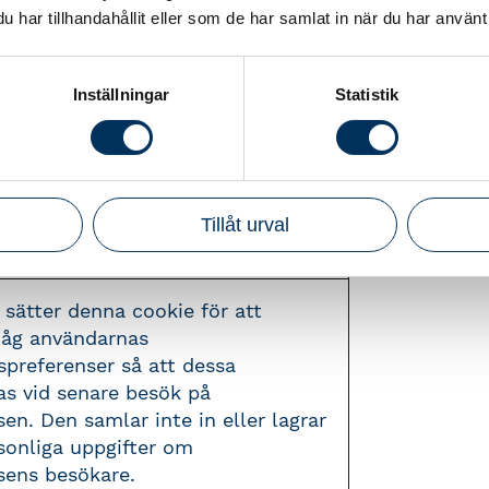
har tillhandahållit eller som de har samlat in när du har använt 
kien används för att tillåta
e WAF att särskilja enskilda
 som delar samma IP-adress.
Inställningar
Statistik
som inte tillhandahåller cookien
nnolikt att grupperas
ans och kanske inte kan komma åt
det finns många andra besökare
Tillåt urval
a IP-adress.
 sätter denna cookie för att
åg användarnas
preferenser så att dessa
as vid senare besök på
en. Den samlar inte in eller lagrar
sonliga uppgifter om
ens besökare.