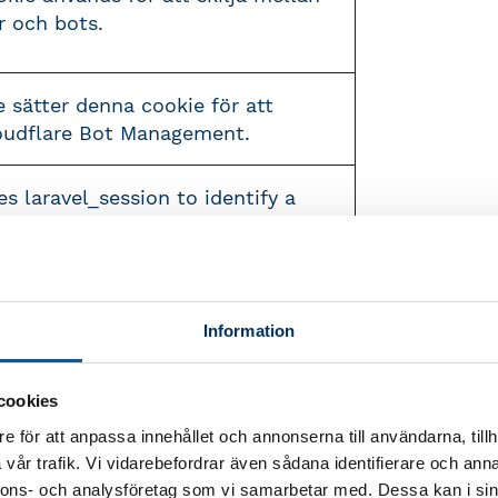
 och bots.
e sätter denna cookie för att
oudflare Bot Management.
es laravel_session to identify a
stance for a user, this can be
kie används för
Information
ionalitet.
cookies
kie sparar information om
e för att anpassa innehållet och annonserna till användarna, tillh
 status/tillstånd.
vår trafik. Vi vidarebefordrar även sådana identifierare och anna
nnons- och analysföretag som vi samarbetar med. Dessa kan i sin