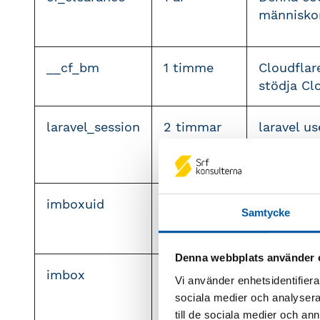
människor
__cf_bm
1 timme
Cloudflar
stödja Cl
laravel_session
2 timmar
laravel us
session in
changed
imboxuid
12 timmar
Denna coo
Samtycke
chatfunkt
Denna webbplats använder 
imbox
1 månad
Denna coo
Vi använder enhetsidentifierar
widgetens
sociala medier och analysera 
till de sociala medier och a