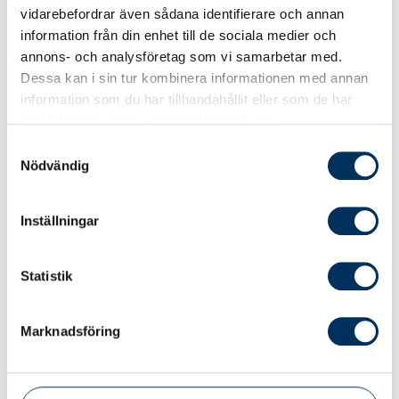
vidarebefordrar även sådana identifierare och annan
För dig som arbetar med lön mot externa
information från din enhet till de sociala medier och
kunder. Kvalitetsuppföljningen
annons- och analysföretag som vi samarbetar med.
säkerställer att ditt arbete följer SALK
Dessa kan i sin tur kombinera informationen med annan
och uppfyller branschens krav.
information som du har tillhandahållit eller som de har
samlat in när du har använt deras tjänster.
Samtyckesval
Nödvändig
Inställningar
Statistik
Marknadsföring