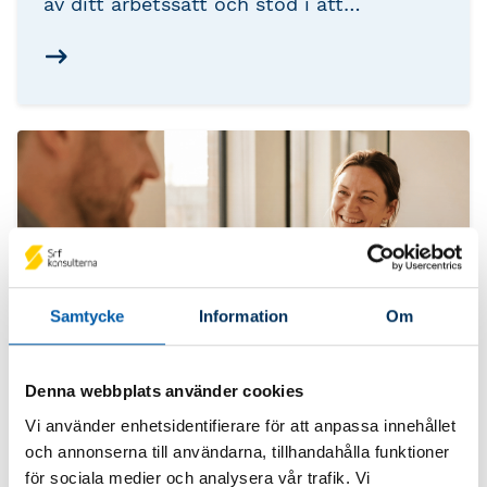
av ditt arbetssätt och stöd i att
säkerställa rätt kvalitet i uppdragen.
Samtycke
Information
Om
Denna webbplats använder cookies
Vi använder enhetsidentifierare för att anpassa innehållet
Kvalitetsuppföljning för
och annonserna till användarna, tillhandahålla funktioner
Auktoriserade Lönekonsulter
för sociala medier och analysera vår trafik. Vi