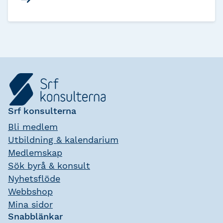
och utveckla kvalitetskontrollen inom
yrkesområdet, vilket skapar förtroende
hos näringslivet och samhället i stort.
Srf konsulterna
Bli medlem
Utbildning & kalendarium
Medlemskap
Sök byrå & konsult
Nyhetsflöde
Webbshop
Mina sidor
Snabblänkar