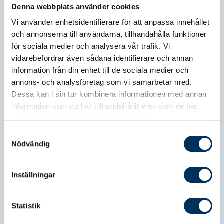
Denna webbplats använder cookies
Vi använder enhetsidentifierare för att anpassa innehållet
och annonserna till användarna, tillhandahålla funktioner
för sociala medier och analysera vår trafik. Vi
vidarebefordrar även sådana identifierare och annan
information från din enhet till de sociala medier och
annons- och analysföretag som vi samarbetar med.
Dessa kan i sin tur kombinera informationen med annan
information som du har tillhandahållit eller som de har
Srf konsulternas utmärkelser
samlat in när du har använt deras tjänster.
Varje år delas Srf konsulternas instiftade
Samtyckesval
utmärkelser ut med syfte att lyfta fram
Nödvändig
goda förebilder i redovisnings- och
lönebranschen samt för att stärka
Inställningar
positionen för dessa mycket viktiga
yrkesroller och verksamheter i
näringslivet.
Statistik