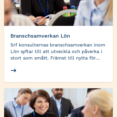
Branschsamverkan Lön
Srf konsulternas branschsamverkan inom
Lön syftar till att utveckla och påverka i
stort som smått. Främst till nytta för
våra medlemmar och verksamma i
redovisnings- och lönebranschen men
också med målet att skapa nytta i hela
näringslivet. Det gör vi bäst genom att
samla den branschkompetens vi behöver
i lämpliga grupperingar, för att
tillsammans driva viktiga frågor som tar
oss framåt.