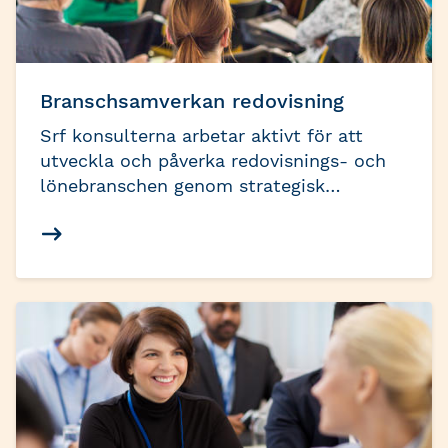
Branschsamverkan redovisning
Srf konsulterna arbetar aktivt för att
utveckla och påverka redovisnings- och
lönebranschen genom strategisk
branschsamverkan. Vår målsättning är att
skapa värde för våra medlemmar och
verksamma inom branschen, samtidigt
som vi bidrar till näringslivets framgång i
stort.