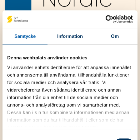
Samtycke
Information
Om
Denna webbplats använder cookies
Vi använder enhetsidentifierare för att anpassa innehållet
och annonserna till användarna, tillhandahålla funktioner
NAF Nordic Accountant Federation
för sociala medier och analysera vår trafik. Vi
The Nordic Accountant Federation NAF is
vidarebefordrar även sådana identifierare och annan
a federation of the Nordic accounting
information från din enhet till de sociala medier och
associations in Sweden, Finland, Norway
annons- och analysföretag som vi samarbetar med.
and Denmark. The purpose of NAF is to
Dessa kan i sin tur kombinera informationen med annan
identify common topics for all countries
information som du har tillhandahållit eller som de har
where we can share knowledge and help
samlat in när du har använt deras tjänster.
each other to develop our associations
Samtyckesval