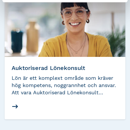
med aktuella regler, standarder och
utveckling i branschen.
Auktoriserad Lönekonsult
Lön är ett komplext område som kräver
hög kompetens, noggrannhet och ansvar.
Att vara Auktoriserad Lönekonsult
innebär att du har den kunskap,
erfarenhet och etik som krävs för att ge
trygghet åt både arbetsgivare och
anställda. Auktorisationen är en
kvalitetsstämpel som stärker din