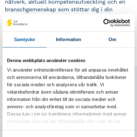
nätverk, aktuell kompetensutveckling och en
branschgemenskap som stöttar dig i din
professionella utveckling. Välj att fortsätta
växa – satsa på auktorisationen och ta din
karriär till nästa nivå.
Samtycke
Information
Om
Denna webbplats använder cookies
Vi använder enhetsidentifierare för att anpassa innehållet
och annonserna till användarna, tillhandahålla funktioner
Bli auktoriserad
för sociala medier och analysera vår trafik. Vi
redovisningskonsult eller
vidarebefordrar även sådana identifierare och annan
lönekonsult
information från din enhet till de sociala medier och
annons- och analysföretag som vi samarbetar med.
Dessa kan i sin tur kombinera informationen med annan
information som du har tillhandahållit eller som de har
samlat in när du har använt deras tjänster.