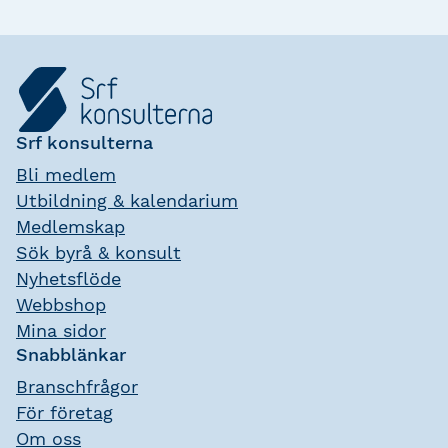
yrkesroll och gör dig till en tydlig expert
på löneområdet.
Srf konsulterna
Bli medlem
Utbildning & kalendarium
Medlemskap
Sök byrå & konsult
Nyhetsflöde
Webbshop
Mina sidor
Snabblänkar
Branschfrågor
För företag
Om oss