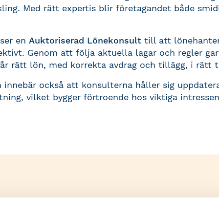
kling. Med rätt expertis blir företagandet både smid
 ser en
Auktoriserad Lönekonsult
till att lönehante
ektivt. Genom att följa aktuella lagar och regler gar
år rätt lön, med korrekta avdrag och tillägg, i rätt t
 innebär också att konsulterna håller sig uppdate
ftning, vilket bygger förtroende hos viktiga intress
etags mest lönsamma investe