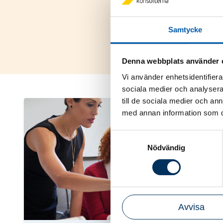
Med en
Auktori
med bokföring o
Samtycke
Auktoriserad L
Denna webbplats använder 
Vi använder enhetsidentifierar
sociala medier och analysera 
till de sociala medier och a
med annan information som du 
Samtyckesval
Nödvändig
Avvisa