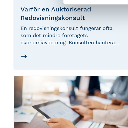
Varför en Auktoriserad
Redovisningskonsult
En redovisningskonsult fungerar ofta
som det mindre företagets
ekonomiavdelning. Konsulten hanterar
allt från löpande bokföring och
redovisning till deklarationer,
löneutbetalningar, bokslut och
rådgivning. För många företag är
redovisningskonsulten ett viktigt stöd i
vardagen, och relationen blir ofta
långvarig.