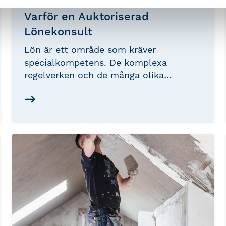
Varför en Auktoriserad
Lönekonsult
Lön är ett område som kräver
specialkompetens. De komplexa
regelverken och de många olika
kollektivavtalen gör att lönehantering
måste skötas korrekt – varje gång. Som
företagare med anställda förväntas du
betala ut rätt lön, på rätt dag och till
rätt mottagare. Beräkningar av
semesterlön, sjuklöneavdrag, vård av
barn, bilförmåner och mycket annat
måste bli rätt direkt, eftersom det tar
tid och pengar att rätta i efterhand.