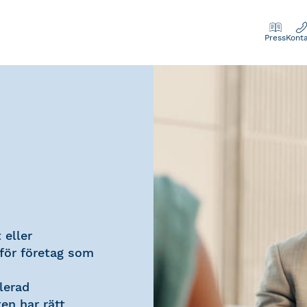
Press
Kont
 eller
 för företag som
lerad
en har rätt