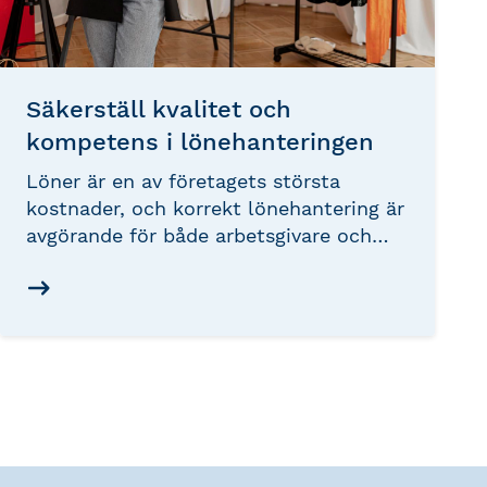
Säkerställ kvalitet och
kompetens i lönehanteringen
Löner är en av företagets största
kostnader, och korrekt lönehantering är
avgörande för både arbetsgivare och
anställda. För att säkerställa att
löneprocessen följer aktuella lagar och
regler krävs expertis – och
auktoriserade lönekonsulter blir alltmer
det självklara valet. Srf konsulterna
erbjuder auktorisation och
kompetensutveckling för att stärka
löneyrket och skapa trygghet för
företag och medarbetare.