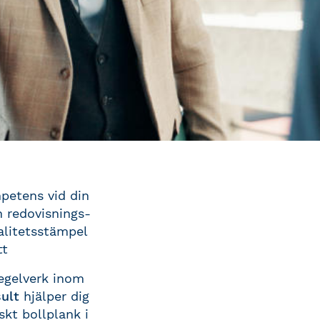
mpetens vid din
en redovisnings-
alitetsstämpel
tt
regelverk inom
ult
hjälper dig
skt bollplank i