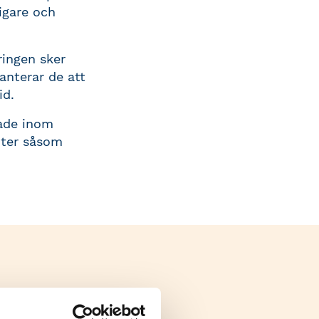
igare och
ringen sker
anterar de att
id.
rade inom
enter såsom
ring