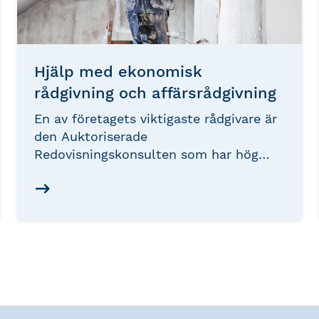
Hjälp med ekonomisk
rådgivning och affärsrådgivning
En av företagets viktigaste rådgivare är
den Auktoriserade
Redovisningskonsulten som har hög
kompetens inom redovisning, skatt och
juridik samt har löpande god insyn i
företagets affärer.