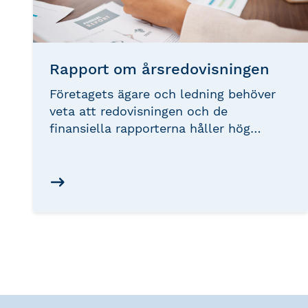
Rapport om årsredovisningen
Företagets ägare och ledning behöver
veta att redovisningen och de
finansiella rapporterna håller hög
kvalitet, och går att använda som
beslutsunderlag. Det är även viktigt att
skapa förtroende för företagets
redovisning hos myndigheter, banker
och andra intressenter. Att anlita en Srf
Auktoriserad Redovisningskonsult som
kan sköta företagets ekonomi, ge dig
ekonomisk rådgivning och upprätta en
Rapport om årsredovisningen,
alternativt årsbokslutet, ökar