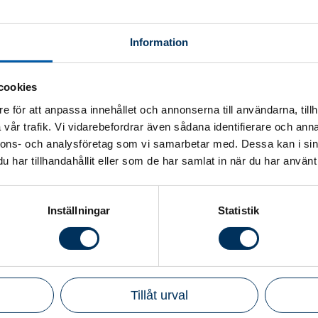
serad Redovisningskonsult
får du trygg och professi
ch redovisning. Behöver du istället stöd i lönehan
Information
önekonsult
det smartaste valet.
cookies
e för att anpassa innehållet och annonserna till användarna, tillh
vår trafik. Vi vidarebefordrar även sådana identifierare och anna
nnons- och analysföretag som vi samarbetar med. Dessa kan i sin
har tillhandahållit eller som de har samlat in när du har använt 
Inställningar
Statistik
Tillåt urval