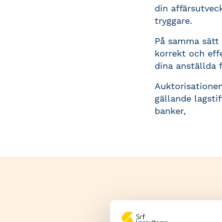
din affärsutvec
tryggare.
På samma sätt
korrekt och eff
dina anställda f
Auktorisationen
gällande lagsti
banker,
Ditt för