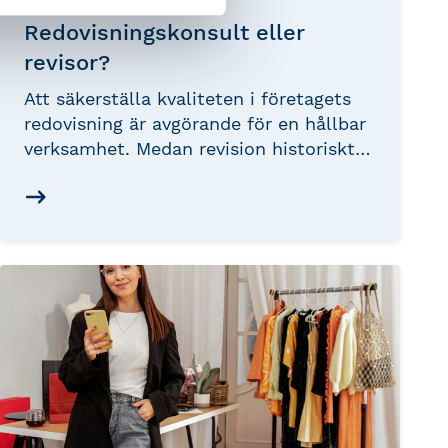
Redovisningskonsult eller
revisor?
Att säkerställa kvaliteten i företagets
redovisning är avgörande för en hållbar
verksamhet. Medan revision historiskt
har varit ett verktyg för oberoende
granskning, kan en auktoriserad
redovisningskonsult idag erbjuda ett
mer aktuellt och rådgivande stöd.
Vilket alternativ är bäst för ditt
företag?