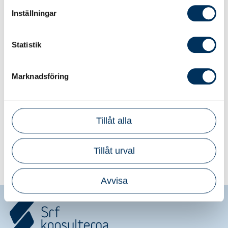
Inställningar
Statistik
Sökfunktionen påverkas just nu
Marknadsföring
Vi har upptäckt en bugg som kan göra att vissa
konsulter, byråer och rådgivare inte syns i
sökresultaten. Vi arbetar på att fixa det och
Tillåt alla
återkommer när allt fungerar som det ska.
Tack för ditt tålamod och förståelse.
Tillåt urval
Avvisa