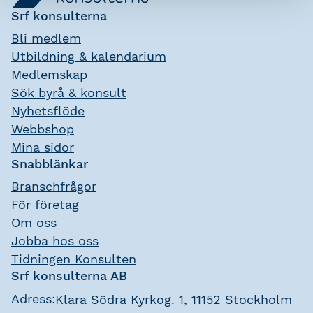
Srf konsulterna
Bli medlem
Utbildning & kalendarium
Medlemskap
Sök byrå & konsult
Nyhetsflöde
Webbshop
Mina sidor
Snabblänkar
Branschfrågor
För företag
Om oss
Jobba hos oss
Tidningen Konsulten
Srf konsulterna AB
Adress:
Klara Södra Kyrkog. 1, 11152 Stockholm