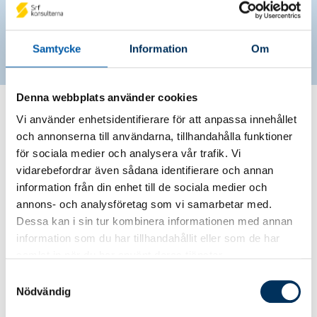
och regelverk och har flerårig erfarenhet i
yrket. En trygghet för företaget och positivt
för affärerna
Samtycke
Information
Om
Denna webbplats använder cookies
Hitta din Srf Auktoriserade
Vi använder enhetsidentifierare för att anpassa innehållet
konsult och rådgivare
och annonserna till användarna, tillhandahålla funktioner
för sociala medier och analysera vår trafik. Vi
vidarebefordrar även sådana identifierare och annan
information från din enhet till de sociala medier och
annons- och analysföretag som vi samarbetar med.
Sök på namn
Dessa kan i sin tur kombinera informationen med annan
information som du har tillhandahållit eller som de har
samlat in när du har använt deras tjänster.
Samtyckesval
Sök på ort
Nödvändig