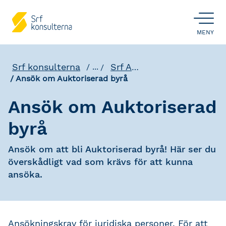
ÖPPNA
MENY
Srf konsulterna
Srf Auktoriserad byrå
...
Ansök om Auktoriserad byrå
Ansök om Auktoriserad
byrå
Ansök om att bli Auktoriserad byrå! Här ser du
överskådligt vad som krävs för att kunna
ansöka.
Ansökningskrav för juridiska personer.
För att