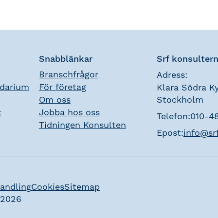
Snabblänkar
Srf konsulter
Branschfrågor
Adress:
ndarium
För företag
Klara Södra Ky
Om oss
Stockholm
t
Jobba hos oss
Telefon:
010-4
Tidningen Konsulten
Epost:
info@sr
andling
Cookies
Sitemap
 2026