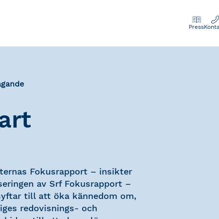
Press
Kont
tagande
art
lternas Fokusrapport – insikter
nseringen av Srf Fokusrapport –
syftar till att öka kännedom om,
riges redovisnings- och