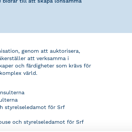
e bidrar till att skapa lönsamma
isation, genom att auktorisera,
äkerställer att verksamma i
aper och färdigheter som krävs för
komplex värld.
onsulterna
ulterna
 styrelseledamot för Srf
use och styrelseledamot för Srf