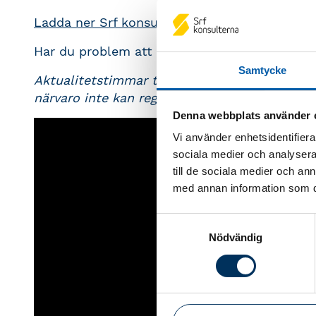
Ladda ner Srf konsulternas Fokusrapport
Har du problem att se videon nedan kan du s
Samtycke
Aktualitetstimmar tilldelas ej till dig som tit
närvaro inte kan registreras
.
Denna webbplats använder 
Vi använder enhetsidentifierar
sociala medier och analysera 
till de sociala medier och a
med annan information som du 
Samtyckesval
Nödvändig