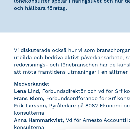
lönekonsulter spelar i näringslivet och hur d
och hållbara företag.
Vi diskuterade också hur vi som branschorgan
utbilda och bedriva aktivt påverkansarbete, s
redovisnings- och lönebranschen har de kunsk
att möta framtidens utmaningar i en alltmer 
Medverkande:
Lena Lind,
Förbundsdirektör och vd för Srf k
Frans Blom,
Förbundsordförande för Srf kons
Erik Larsson,
Byråledare på 8082 Ekonomi och
konsulterna
Anna Hammarkvist,
Vd för Amesto AccountHo
konsulterna