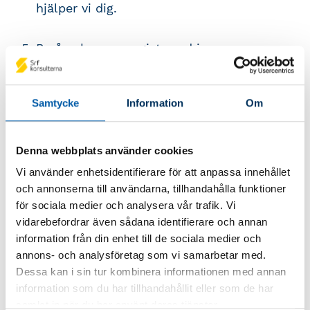
hjälper vi dig.
Byrån ska vara registrerad i
Penningtvättsregistret hos
Bolagsverket.
Är
du verksam på en Revisionsbyrå
kontrolleras byrån
Samtycke
Information
Om
av
Revisorsinspektionen
. För mer
information om penningtvättslagen besök
Denna webbplats använder cookies
vår
PTL sida
. Byrån ska också vara
registrerad med rätt SNI-kod
Vi använder enhetsidentifierare för att anpassa innehållet
(verksamhetskod) för
och annonserna till användarna, tillhandahålla funktioner
redovisningsverksamhet på
verksamt.se
.
för sociala medier och analysera vår trafik. Vi
vidarebefordrar även sådana identifierare och annan
Vidareutveckling: Efter auktorisationen är
information från din enhet till de sociala medier och
du skyldig att kontinuerligt vidareutbilda
annons- och analysföretag som vi samarbetar med.
dig för att behålla din status och hålla dig
Dessa kan i sin tur kombinera informationen med annan
uppdaterad med branschens utveckling.
information som du har tillhandahållit eller som de har
samlat in när du har använt deras tjänster.