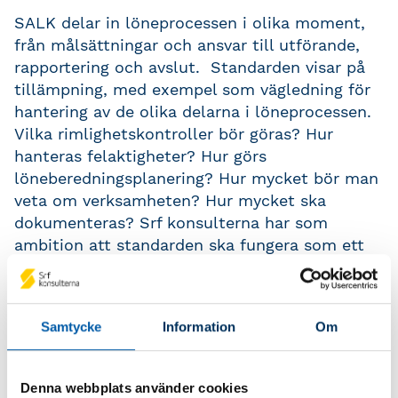
SALK delar in löneprocessen i olika moment,
från målsättningar och ansvar till utförande,
rapportering och avslut. Standarden visar på
tillämpning, med exempel som vägledning för
hantering av de olika delarna i löneprocessen.
Vilka rimlighetskontroller bör göras? Hur
hanteras felaktigheter? Hur görs
löneberedningsplanering? Hur mycket bör man
veta om verksamheten? Hur mycket ska
dokumenteras? Srf konsulterna har som
ambition att standarden ska fungera som ett
stöd till lönekonsulten och därigenom
säkerställa kvalitet i löneprocessen.
SALK 2.0 onlinekurs
Samtycke
Information
Om
Beställ SALK-boken
Denna webbplats använder cookies
SALK-sigillet