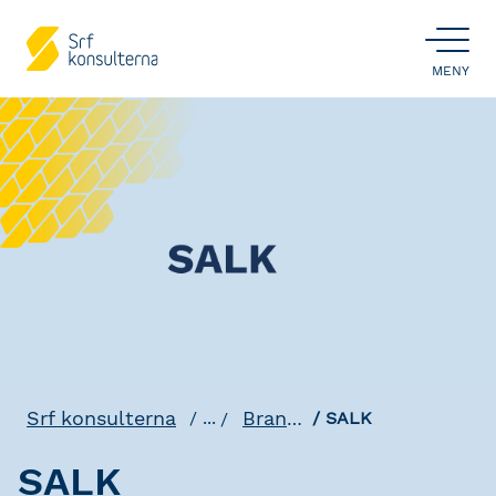
ÖPPNA
MENY
Srf konsulterna
Branschstandards
...
SALK
SALK