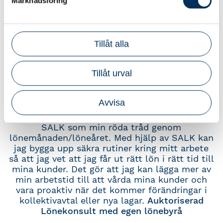
Marknadsföring
högskoleutbildade och yrket har utvecklats till
att vi arbetar mer som lönecontrollers istället
för administratörer. SALK ger verktyg till att
arbeta som lönecontroller för att
Tillåt alla
kvalitetssäkra flödet i lönekörningen och ger
samtidigt riktlinjer för rollens framtid.
Lönekonsult.
Tillåt urval
Avvisa
Jag som Auktoriserad Lönekonsult använder
SALK som min röda tråd genom
lönemånaden/löneåret. Med hjälp av SALK kan
jag bygga upp säkra rutiner kring mitt arbete
så att jag vet att jag får ut rätt lön i rätt tid till
mina kunder. Det gör att jag kan lägga mer av
min arbetstid till att vårda mina kunder och
vara proaktiv när det kommer förändringar i
kollektivavtal eller nya lagar.
Auktoriserad
Lönekonsult med egen lönebyrå