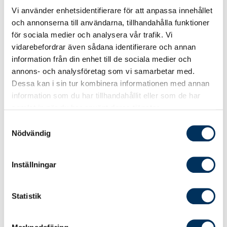
Vi använder enhetsidentifierare för att anpassa innehållet
Silgillet är ett digitalt sigill som du med fördel
och annonserna till användarna, tillhandahålla funktioner
kan använda i din marknadsföring för att
för sociala medier och analysera vår trafik. Vi
informera om att du arbetar enligt gällande
vidarebefordrar även sådana identifierare och annan
svensk branschstandard. Sigillet finns i två
information från din enhet till de sociala medier och
varianter. Här kan du spara ner SALK-sigillet:
annons- och analysföretag som vi samarbetar med.
Vi arbetar enligt SALK >>
(följ länken och
Dessa kan i sin tur kombinera informationen med annan
högerklicka på bilden för att ”Spara bild
information som du har tillhandahållit eller som de har
samlat in när du har använt deras tjänster.
som…”)
Samtyckesval
Jag arbetar enligt SALK >>
(följ länken och
Nödvändig
högerklicka på bilden för att ”Spara
bild som…”)
Inställningar
Statistik
Länge var rollen som lönekonsult ett yrke med
mycket manuellt arbete och du lärdes upp av
dina kollegor. Nu är arbetet digitalt, vi blir