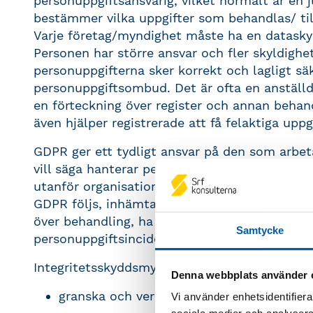
personuppgiftsansvarig, vilket normalt är en 
bestämmer vilka uppgifter som behandlas/ till
Varje företag/myndighet måste ha en dataskyd
Personen har större ansvar och fler skyldighet
personuppgifterna sker korrekt och lagligt säk
personuppgiftsombud. Det är ofta en anstäl
en förteckning över register och annan behan
även hjälper registrerade att få felaktiga uppg
GDPR ger ett tydligt ansvar på den som arbet
vill säga hanterar personuppgifter för den pe
utanför organisationen . Ett personuppgiftsbi
GDPR följs, inhämta tillstånd, bistå den perso
över behandling, ha ett eget ansvar för säke
Samtycke
personuppgiftsincidenter till den personuppgi
Integritetsskyddsmyndigheten, (IMY) är ansva
Denna webbplats använder 
granska och verkställa tillämpningen av 
Vi använder enhetsidentifierar