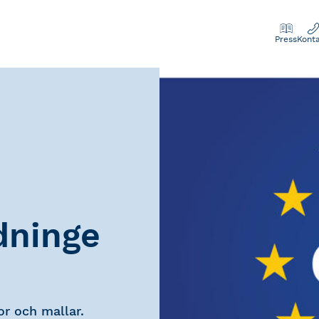
Press
Kont
dninge
or och mallar.