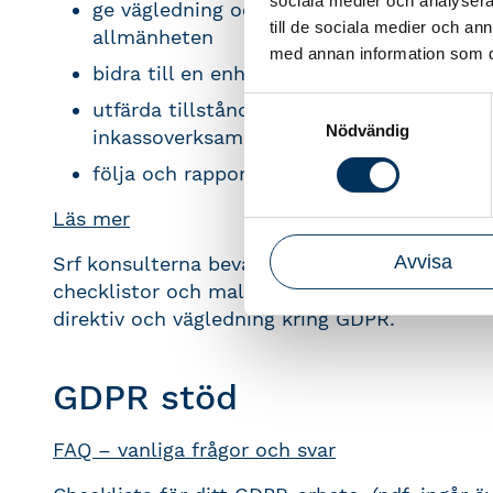
sociala medier och analysera 
ge vägledning och stöd till myndigheter, 
till de sociala medier och a
allmänheten
med annan information som du 
bidra till en enhetlig tillämpning av dat
Samtyckesval
utfärda tillstånd och genomföra tillsyn 
Nödvändig
inkassoverksamhet och kreditupplysning
följa och rapportera om utvecklingen ino
Läs mer
Avvisa
Srf konsulterna bevakar utvecklingen kring G
checklistor och mallar i takt med att Integr
direktiv och vägledning kring GDPR.
GDPR stöd
FAQ – vanliga frågor och svar