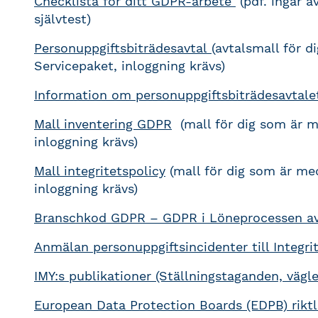
Checklista för ditt GDPR-arbete
(pdf. ingår ä
självtest)
Personuppgiftsbiträdesavtal
(avtalsmall för d
Servicepaket, inloggning krävs)
Information om personuppgiftsbiträdesavtale
Mall inventering GDPR
(mall för dig som är m
inloggning krävs)
Mall integritetspolicy
(mall för dig som är med
inloggning krävs)
Branschkod GDPR – GDPR i Löneprocessen a
Anmälan personuppgiftsincidenter till Integr
IMY:s publikationer (Ställningstaganden, vägle
European Data Protection Boards (EDPB) riktl