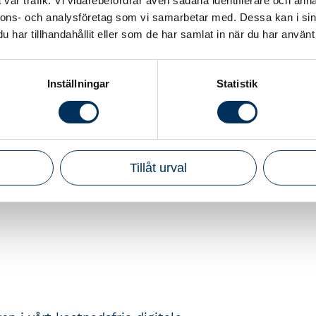
vår trafik. Vi vidarebefordrar även sådana identifierare och anna
företag och organisationer samt till
nnons- och analysföretag som vi samarbetar med. Dessa kan i sin
har tillhandahållit eller som de har samlat in när du har använt 
askyddsreglerna inom EU
avseende kamerabevakning,
Inställningar
Statistik
m integritetsområdet.
Tillåt urval
DPR och har utformat utbildningar,
itetsskyddsmyndigheten släppt