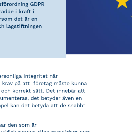
sförordning GDPR
ädde i kraft i
rsom det är en
h lagstiftningen
sonliga integritet när
n krav på att företag måste kunna
 och korrekt sätt. Det innebär att
kumenteras, det betyder även en
xempel kan det betyda att de snabbt
har den som är