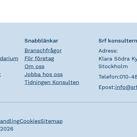
Snabblänkar
Srf konsulter
Branschfrågor
Adress:
ndarium
För företag
Klara Södra Ky
Om oss
Stockholm
t
Jobba hos oss
Telefon:
010-4
Tidningen Konsulten
Epost:
info@sr
andling
Cookies
Sitemap
 2026