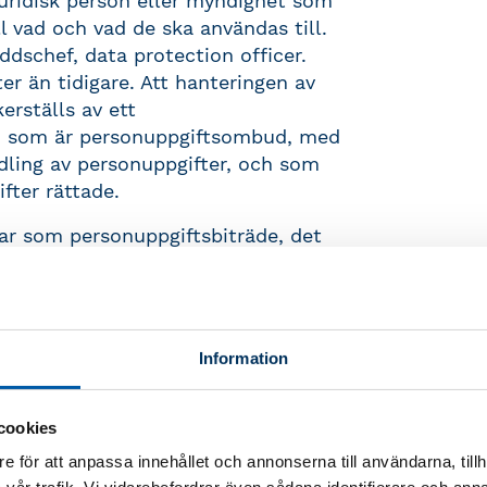
juridisk person eller myndighet som
 vad och vad de ska användas till.
dschef, data protection officer.
er än tidigare. Att hanteringen av
erställs av ett
ld som är personuppgiftsombud, med
dling av personuppgifter, och som
ifter rättade.
ar som personuppgiftsbiträde, det
rsonuppgiftsansvariges räkning
träde måste lämna garantier för att
nuppgiftsansvarige, föra register
rhet och måste anmäla
Information
ftsansvarige.
rig myndighet vars uppdrag är att
cookies
dataskyddsreglerna
e för att anpassa innehållet och annonserna till användarna, tillh