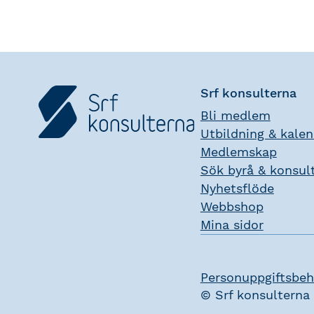
Srf konsulterna
Bli medlem
Utbildning & kale
Medlemskap
Sök byrå & konsul
Nyhetsflöde
Webbshop
Mina sidor
Personuppgiftsbeh
© Srf konsulterna