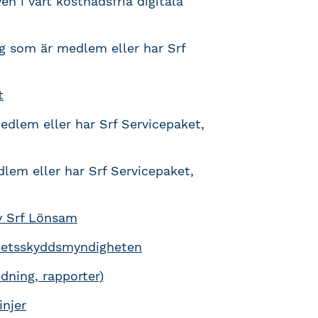
ven i vårt kostnadsfria digitala
ig som är medlem eller har Srf
t
edlem eller har Srf Servicepaket,
lem eller har Srf Servicepaket,
v Srf Lönsam
itetsskyddsmyndigheten
dning, rapporter)
injer