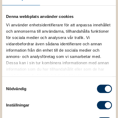
Branschinformation och nyheter
(premiumartiklar på tidningenkonsulten.se,
Denna webbplats använder cookies
nyhetsbrev med mera)
Vi använder enhetsidentifierare för att anpassa innehållet
Srf konsulternas e-bibliotek med
och annonserna till användarna, tillhandahålla funktioner
branschlitteratur och e-böcker
för sociala medier och analysera vår trafik. Vi
vidarebefordrar även sådana identifierare och annan
Srf konsulternas dokumentmallar
information från din enhet till de sociala medier och
Medlemsrabatter hos ledande leverantörer
annons- och analysföretag som vi samarbetar med.
Dessa kan i sin tur kombinera informationen med annan
15% medlemsrabatt på Srf Utbildnings
information som du har tillhandahållit eller som de har
kursutbud
samlat in när du har använt deras tjänster.
Medlemsrabatt på Srf konsulternas tryckta
Samtyckesval
boksortiment
Nödvändig
Inbjudan till Srf konsulternas
branschträffar
Inställningar
Möjlighet att köpa tjänsten Srf Digitalt
nyhetsbrev till kund