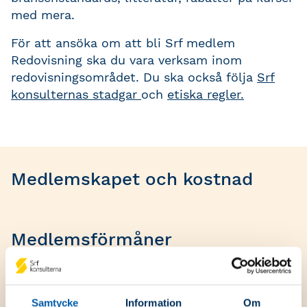
med mera.
För att ansöka om att bli Srf medlem
Redovisning ska du vara verksam inom
redovisningsområdet. Du ska också följa
Srf
konsulternas stadgar
och
etiska regler.
Medlemskapet och kostnad
Medlemsförmåner
De förmåner man får ta del av bestäms baserat
på vilken servicenivå man valt. Här är ett urval
av förmåner.
Samtycke
Information
Om