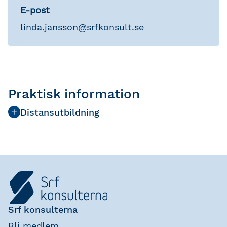
E-post
linda
.
jansson
@
srfkonsult.se
Praktisk information
Distansutbildning
Srf konsulterna
Bli medlem