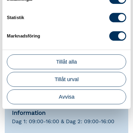
– Intern rätt
– EU-förordning
Statistik
– Konventioner
Skatteförfarande – denna del är mycket
Marknadsföring
praktisk hur det ser ut i lönerapporteringen
och rapporteringen till Skatteverket
Tillåt alla
Ingår i kursen
Tillåt urval
Digital kursdokumentation.
Avvisa
Information
Dag 1: 09:00-16:00 & Dag 2: 09:00-16:00