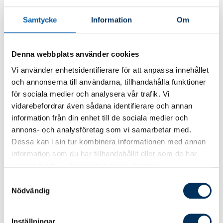
Efter kursen är målet att du kommer ha en
Samtycke
Information
Om
bättre förståelse för hur expatriater ska
hanteras i löneberedningen så att det
Denna webbplats använder cookies
rapporteras rätt skatt och arbetsgivaravgifter.
Vi använder enhetsidentifierare för att anpassa innehållet
och annonserna till användarna, tillhandahålla funktioner
Kursinnehåll
för sociala medier och analysera vår trafik. Vi
vidarebefordrar även sådana identifierare och annan
Kursen innehåller dessa delar:
information från din enhet till de sociala medier och
annons- och analysföretag som vi samarbetar med.
Presentation och bakgrund
Dessa kan i sin tur kombinera informationen med annan
Skatterättsliga grundbegrepp
information som du har tillhandahållit eller som de har
samlat in när du har använt deras tjänster.
Beskattning – metod obegränsat
skattskyldig/begränsat skattskyldig
Samtyckesval
Nödvändig
Beskattning särskilda inkomster
Socialförsäkring
Inställningar