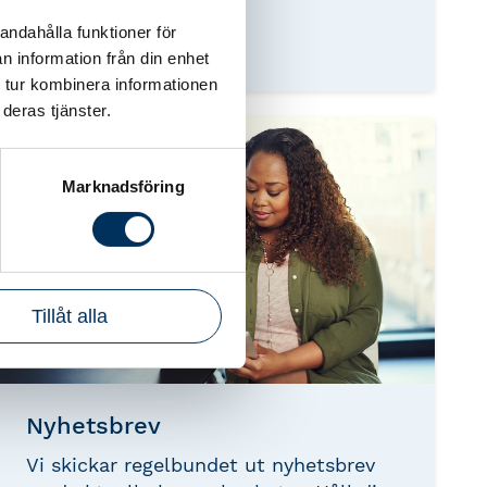
påverka lagstiftningen. Vi samarbetar
andahålla funktioner för
med myndigheter och organisationer.
n information från din enhet
Genom vår representation i flera
 tur kombinera informationen
normgivande organ bidrar Srf
deras tjänster.
konsulterna till att forma branschens
regelverk och framtid.
Marknadsföring
Tillåt alla
Nyhetsbrev
Vi skickar regelbundet ut nyhetsbrev