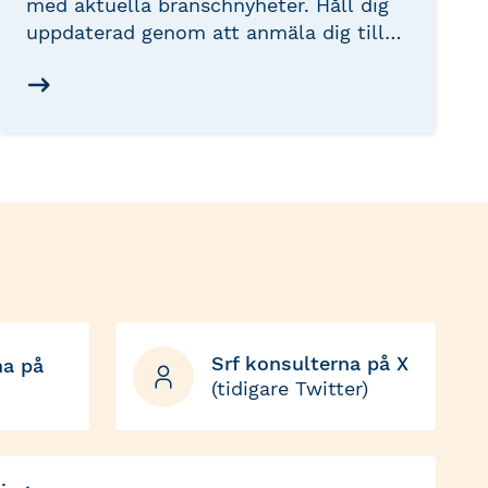
med aktuella branschnyheter. Håll dig
uppdaterad genom att anmäla dig till
våra utskick. Registrera dig
kostnadsfritt genom att fylla i din e-
postadress nedan och välj de
nyhetsbrev som intresserar dig.
Srf konsulterna på X
na på
(tidigare Twitter)