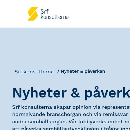
Srf konsulterna
Nyheter & påverkan
Nyheter & påver
Srf konsulterna skapar opinion via representat
normgivande branschorgan och via remissvar t
andra samhällsorgan. Vår lobbyverksamhet mö
att påverka samhällsutvecklingen i frågor ino