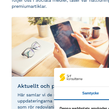
följer oss i Sociala medier, läser vår nättidn
premiumartiklar.
Aktuellt och påverkan
Samtycke
Här samlar vi de senaste nyheterna,
uppdateringarna och aktuella händelser
som rör redovisnings- och
Denna webbplats använder 