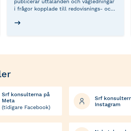
publicerar uttalanden och vägledningar
i frågor kopplade till redovisnings- och
löneprocesser. Uttalandena presenteras
i serierna Srf U och Srf LUT med
löpande numrering. Uttalandena
innehåller Srf konsulternas uppfattning
om och motivering kring hantering av
dessa frågeställningar.
ler
Srf konsulterna på
Srf konsulter
Meta
Instagram
(tidigare Facebook)