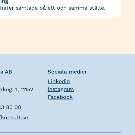
ing
yheter samlade på ett och samma ställe.
na AB
Sociala medier
Linkedin
Instagram
rkog. 1, 11152
Facebook
83 80 00
fkonsult.se