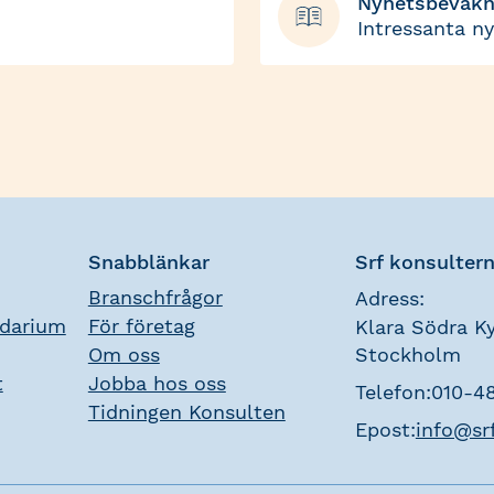
Nyhetsbevakn
Intressanta n
Snabblänkar
Srf konsulter
Branschfrågor
Adress:
ndarium
För företag
Klara Södra Ky
Om oss
Stockholm
t
Jobba hos oss
Telefon:
010-4
Tidningen Konsulten
Epost:
info@sr