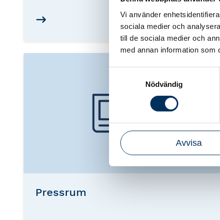
lönebranschen. Sidan uppdateras
Vi använder enhetsidentifierar
löpande och ger dig en snabb överblick
sociala medier och analysera 
över det som är viktigt just nu.
till de sociala medier och a
med annan information som du 
Samtyckesval
Nödvändig
Avvisa
Pressrum