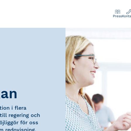
Press
Kont
kan
ion i flera
ill regering och
jliggör för oss
m redovisning,