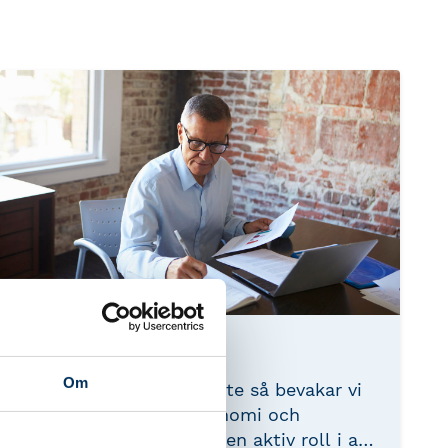
Remisser
Om
Genom vårt remissarbete så bevakar vi
förändringar inom ekonomi och
redovisning och spelar en aktiv roll i att