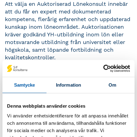
Att välja en Auktoriserad Lönekonsult innebär
att du får en expert med dokumenterad
kompetens, flerårig erfarenhet och uppdaterad
kunskap inom löneområdet. Auktorisationen
kräver godkänd YH-utbildning inom lön eller
motsvarande utbildning från universitet eller
högskola, samt löpande fortbildning och
kvalitetskontroller.
Med auktorisationen säkerställer du som
företag att din lönekonsult har rätt
kompetens, erfarenhet och arbetar enligt
Samtycke
Information
Om
branschens krav på kvalitet och
professionalitet.
Denna webbplats använder cookies
När du anlitar eller anställer en Auktoriserad
Vi använder enhetsidentifierare för att anpassa innehållet
Lönekonsult får du:
och annonserna till användarna, tillhandahålla funktioner
för sociala medier och analysera vår trafik. Vi
En intygad och kompetent