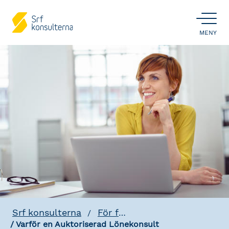
ÖPPNA
MENY
Srf konsulterna
För företag
Varför en Auktoriserad Lönekonsult