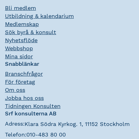
Bli medlem
Utbildning & kalendarium
Medlemskap
Sök byrå & konsult
Nyhetsflöde
Webbshop
Mina sidor
Snabblänkar
Branschfrågor
För företag
Om oss
Jobba hos oss
Tidningen Konsulten
Srf konsulterna AB
Adress:
Klara Södra Kyrkog. 1, 11152 Stockholm
Telefon:
010-483 80 00