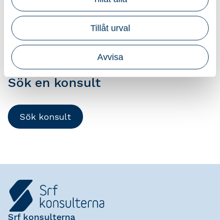
och effektivt.
Ladda ner ditt sigill här
Tillåt urval
Avvisa
Sök en konsult
Sök konsult
Srf konsulterna