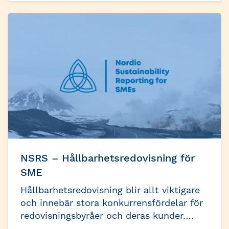
också normgivande för Auktoriserade
Lönekonsulter.
NSRS – Hållbarhetsredovisning för
SME
Hållbarhetsredovisning blir allt viktigare
och innebär stora konkurrensfördelar för
redovisningsbyråer och deras kunder.
Tillsammans med systerorganisationerna