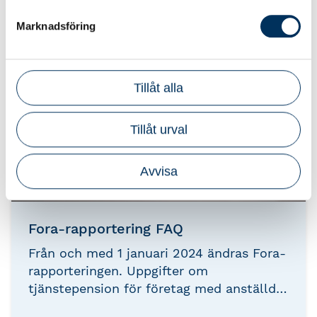
konsulterna samlat den viktigaste
Marknadsföring
informationen om stöden, så att du
enkelt kan hålla dig uppdaterad kring vad
som gäller och hur de kan påverka dig
och dina kunder.
Tillåt alla
Tillåt urval
Avvisa
Fora-rapportering FAQ
Från och med 1 januari 2024 ändras Fora-
rapporteringen. Uppgifter om
tjänstepension för företag med anställda
med Avtalspension SAF-LO ska