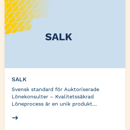
SALK
Svensk standard för Auktoriserade
Lönekonsulter – Kvalitetssäkrad
Löneprocess är en unik produkt
framtagen av Srf konsulterna för
lönebranschen och kan ses som en
bruksanvisning för löneprocesser. Den är