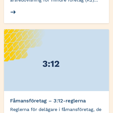
och för koncernredovisning och
årsredovisning (K3), samt i regelverket för
årsbokslut. Ändringarna är resultatet av
en översyn av reglerna som har pågått
under flera år. Här finns viktig
information om de ändrade reglerna.
Fåmansföretag – 3:12-reglerna
Reglerna för delägare i fåmansföretag, de