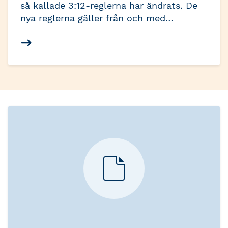
så kallade 3:12-reglerna har ändrats. De
nya reglerna gäller från och med
beskattningsår 2026, det vill säga
deklarationen som lämnas 2027. Här
hittar du allt du behöver veta om de nya
reglerna.