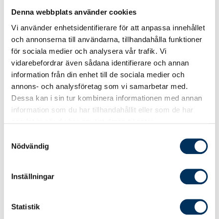
Denna webbplats använder cookies
Vi använder enhetsidentifierare för att anpassa innehållet
och annonserna till användarna, tillhandahålla funktioner
för sociala medier och analysera vår trafik. Vi
vidarebefordrar även sådana identifierare och annan
information från din enhet till de sociala medier och
annons- och analysföretag som vi samarbetar med.
Dessa kan i sin tur kombinera informationen med annan
information som du har tillhandahållit eller som de har
samlat in när du har använt deras tjänster.
Samtyckesval
Elstöd
Nödvändig
Energikrisen har påverkat både hushåll
och företag i hela landet. För att mildra
Inställningar
effekterna har regeringen infört olika
former av elstöd och åtgärder för att
stärka elsystemet och uppmuntra till
Statistik
minskad elanvändning. Här har Srf