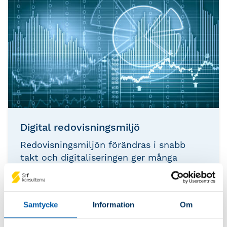
Digital redovisningsmiljö
Redovisningsmiljön förändras i snabb
takt och digitaliseringen ger många
möjligheter. Det väcker ett antal viktiga
frågeställningar som Srf konsulterna har
identifierat för både redovisningsbyråerna
Samtycke
Information
Om
och deras kunder.