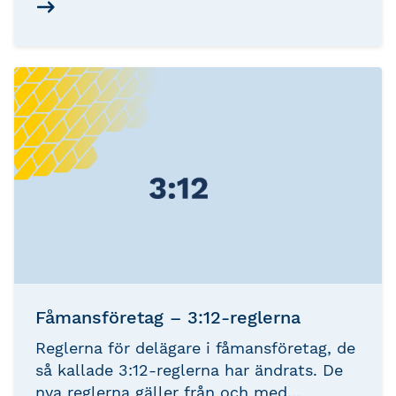
rapporteras varje månad istället för en
gång per år. Första rapportering ska ske i
februari 2024, och det kommer att finnas
parallell rapportering under övergången.
Srf Lönsam har sammanställt en FAQ, se
nedan.
Fåmansföretag – 3:12-reglerna
Reglerna för delägare i fåmansföretag, de
så kallade 3:12-reglerna har ändrats. De
nya reglerna gäller från och med