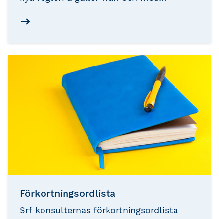
beskattningsår 2026, det vill säga
deklarationen som lämnas 2027. Här
hittar du allt du behöver veta om de nya
reglerna.
Förkortningsordlista
Srf konsulternas förkortningsordlista