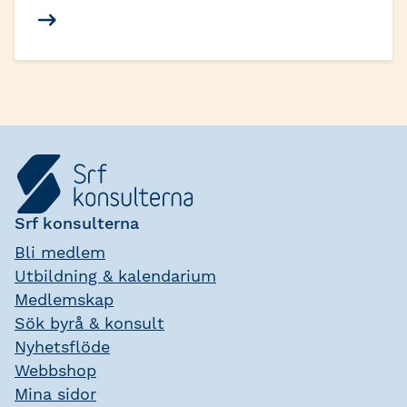
i Norge, Finland och Danmark har Srf
konsulterna tagit fram NSRS (Nordic
Sustainability Reporting for SMEs) – ett
frivilligt nordiskt verktyg för
hållbarhetsredovisning, särskilt anpassad
för små och medelstora företag (SME).
Nu har NSRS uppdaterats för att
anpassas efter den europeiska
standarden.
Srf konsulterna
Bli medlem
Utbildning & kalendarium
Medlemskap
Sök byrå & konsult
Nyhetsflöde
Webbshop
Mina sidor