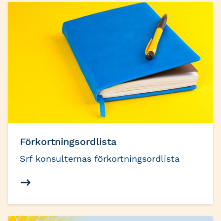
Redovisningskonsulter i Norden.
Standarden innehåller rutiner och
riktlinjer för att redovisningen för de
utförda tjänsterna ska få en hög kvalitet,
till nytta för företag, näringsliv och
samhälle.
Förkortningsordlista
Srf konsulternas förkortningsordlista