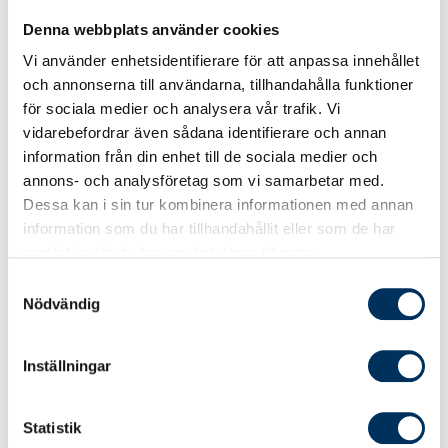
Denna webbplats använder cookies
Genomgår kvalitetsuppföljning
Vi använder enhetsidentifierare för att anpassa innehållet
En Auktoriserad Redovisningskonsult ska enligt
och annonserna till användarna, tillhandahålla funktioner
Srf konsulternas stadgar genomgå en
för sociala medier och analysera vår trafik. Vi
kvalitetsuppföljning minst vart sjätte år.
vidarebefordrar även sådana identifierare och annan
Kostnaden för kvalitetsuppföljningen ingår i
information från din enhet till de sociala medier och
auktorisationsavgiften. Kvalitetsuppföljningen
annons- och analysföretag som vi samarbetar med.
är en bekräftelse på att utfört arbete uppfyller
Dessa kan i sin tur kombinera informationen med annan
de krav som följer av medlemskapet i Srf
information som du har tillhandahållit eller som de har
konsulterna vilket bland annat innebär att
samlat in när du har använt deras tjänster.
redovisningskonsulten följer Rex – Svensk
Samtyckesval
standard för redovisningsuppdrag.
Nödvändig
Som auktoriserad hittar du mer information
om kvalitetsuppföljningen på Mina sidor
Inställningar
(inloggning krävs).
Statistik
Uppfyller kravet på aktualitetsutbildning