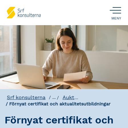
ÖPPNA
MENY
Srf konsulterna
Auktoriserad Redovisningskonsult
...
Förnyat certifikat och aktualitetsutbildningar
Förnyat certifikat och