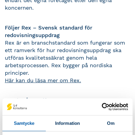
enbart det egna företaget eller den egna
koncernen.
Följer Rex – Svensk standard för
redovisningsuppdrag
Rex är en branschstandard som fungerar som
ett ramverk för hur redovisningsuppdrag ska
utföras kvalitetssäkrat genom hela
arbetsprocessen. Rex bygger på nordiska
principer.
Här kan du läsa mer om Rex.
Betalar årsavgiften
I årsavgiften ingår kostnaden för den ordinarie
kvalitetsuppföljningen
.
Här kan du se vad som ingår i avgiften och
Samtycke
Information
Om
vilka dina medlemsförmåner är.