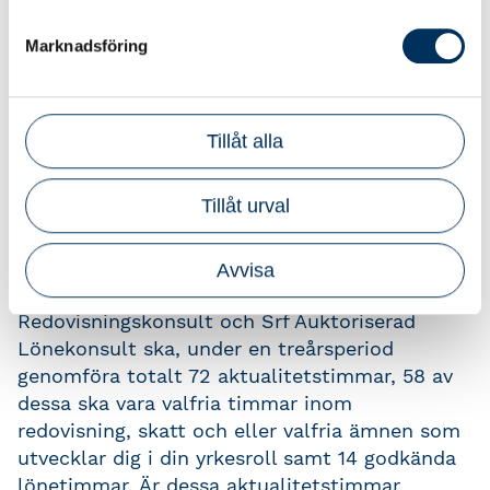
Du som är Srf Auktoriserad
Redovisningskonsult
behöver 60
Marknadsföring
utbildningstimmar, som ska genomföras varje
treårsperiod, för att du ska få ditt certifikat
förnyat. Dessa timmar fördelar du själv som du
Tillåt alla
vill på ämnen som utvecklar dig i din yrkesroll.
Är dessa aktualitetstimmar uppfyllda och
Tillåt urval
registrerade så förnyas certifikatet med
automatik.
Avvisa
Du som är både Srf Auktoriserad
Redovisningskonsult och Srf Auktoriserad
Lönekonsult ska, under en treårsperiod
genomföra totalt 72 aktualitetstimmar, 58 av
dessa ska vara valfria timmar inom
redovisning, skatt och eller valfria ämnen som
utvecklar dig i din yrkesroll samt 14 godkända
lönetimmar. Är dessa aktualitetstimmar