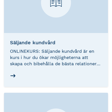
Säljande kundvård
ONLINEKURS: Säljande kundvård är en
kurs i hur du ökar möjligheterna att
skapa och bibehålla de bästa relationerna
till dina kunder. Du får praktiska tips om
hur du kan vårda dina kundrelationer så
att dina kunder blir nöjda och förblir
lojala och goda ambassadörer.