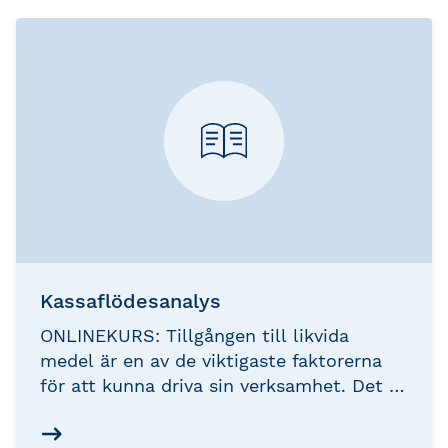
verksamheten påverkas av olika
händelser och beslut.
Kassaflödesanalys
ONLINEKURS: Tillgången till likvida
medel är en av de viktigaste faktorerna
för att kunna driva sin verksamhet. Det är
därför viktigt att förstå hur likviditet
uppstår, binds i verksamheten och kan