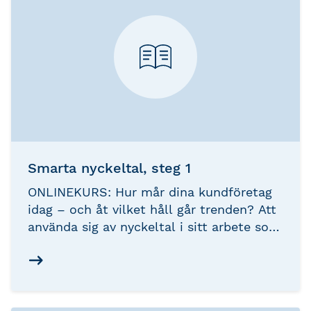
Smarta nyckeltal, steg 1
ONLINEKURS: Hur mår dina kundföretag
idag – och åt vilket håll går trenden? Att
använda sig av nyckeltal i sitt arbete som
redovisningskonsult ger stora möjligheter
att analysera kundföretagens
affärsutveckling och skapa sig en bild av
lönsamhet, likviditet, utveckling och