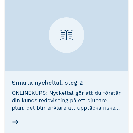
trender.
Smarta nyckeltal, steg 2
ONLINEKURS: Nyckeltal gör att du förstår
din kunds redovisning på ett djupare
plan, det blir enklare att upptäcka risker
och möjligheter och ger dig dessutom
viktig information i din roll som
rådgivare. Fördjupa dina kunskaper kring