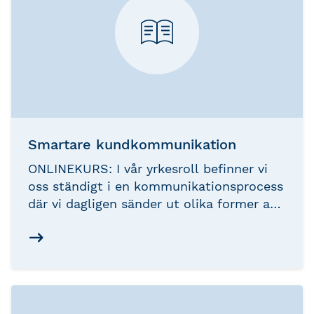
Smartare kundkommunikation
ONLINEKURS: I vår yrkesroll befinner vi
oss ständigt i en kommunikationsprocess
där vi dagligen sänder ut olika former av
budskap. Att slipa på sina färdigheter
inom kommunikation kan göra stor
skillnad för dina kundrelationer och
öppna för affärsmöjligheter.