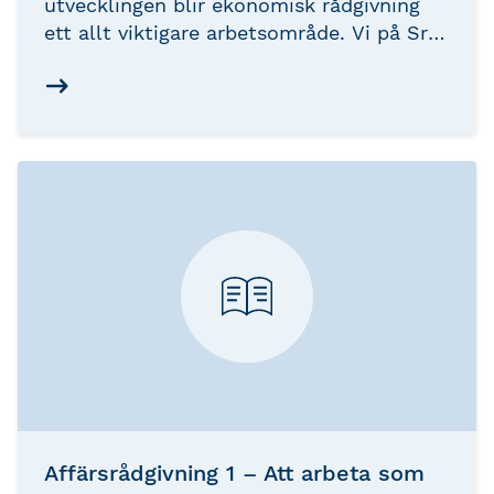
utvecklingen blir ekonomisk rådgivning
ett allt viktigare arbetsområde. Vi på Srf
konsulterna har tagit fram en onlinekurs
som beskriver hur du i praktiken kan
arbeta med rådgivning mot dina
kundföretag. Inte genom abstrakta
diskussioner, utan genom proaktiv dialog,
nya ögon på verksamheten och med hjälp
av ett av ett antal konkreta tips som du
kan använda för att påverka dina kunders
lönsamhet och likviditet direkt.
Affärsrådgivning 1 – Att arbeta som