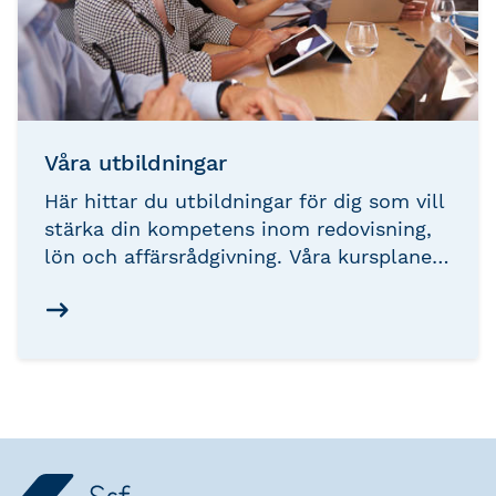
Våra utbildningar
Här hittar du utbildningar för dig som vill
stärka din kompetens inom redovisning,
lön och affärsrådgivning. Våra kursplaner
erbjuder rekommenderade studievägar för
din utveckling, oavsett var du befinner
dig i karriären. Utforska möjligheterna
nedan och ta nästa steg i din
professionella utveckling.