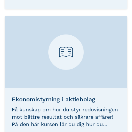
styras för att undvika likviditetsproblem,
onödiga lån och räntekostnader.
Ekonomistyrning i aktiebolag
Få kunskap om hur du styr redovisningen
mot bättre resultat och säkrare affärer!
På den här kursen lär du dig hur du
påverkar utvecklingen i rätt riktning