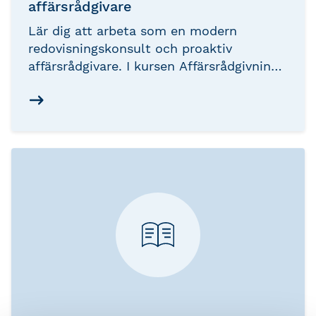
affärsrådgivare
Lär dig att arbeta som en modern
redovisningskonsult och proaktiv
affärsrådgivare. I kursen Affärsrådgivning 1
får du verktyg som lyfter dig i din
rådgivarroll – du kommer att se hur du
kan påverka dina kunders
företagsutveckling och lönsamhet. Att
arbeta proaktivt ger stor kundnytta och
stärkta kundrelationer.