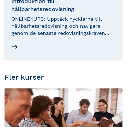
Introduktion till
hållbarhetsredovisning
ONLINEKURS: Upptäck nycklarna till
hållbarhetsredovisning och navigera
genom de senaste redovisningskraven.
Genom denna kurs får du inte bara en
grundläggande förståelse för ämnet, utan
du kommer också att behärska centrala
begrepp, metoder och standarder. Ta
klivet mot att öka din expertis inom
hållbarhet och rusta dig för att leda dina
Fler kurser
kunder genom framtidens
hållbarhetsutmaningar – och möjligheter.