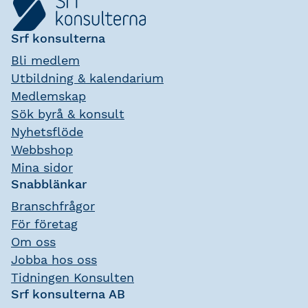
Srf konsulterna
Bli medlem
Utbildning & kalendarium
Medlemskap
Sök byrå & konsult
Nyhetsflöde
Webbshop
Mina sidor
Snabblänkar
Branschfrågor
För företag
Om oss
Jobba hos oss
Tidningen Konsulten
Srf konsulterna AB