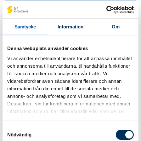
Affärsrådgivning 2 – Affärsrådgivning
i praktiken
Samtycke
Information
Om
Det blir en allt vanligare arbetsuppgift för
redovisningskonsulten att tillhandahålla
Denna webbplats använder cookies
affärsrådgivning till sina kundföretag. Att
kunna analysera verksamheten, och att
Vi använder enhetsidentifierare för att anpassa innehållet
kunna föreslå åtgärder som minskar
och annonserna till användarna, tillhandahålla funktioner
riskerna men samtidigt ökar
för sociala medier och analysera vår trafik. Vi
möjligheterna, är ett viktigt
vidarebefordrar även sådana identifierare och annan
kompetensområde. Lär dig mer om
information från din enhet till de sociala medier och
annons- och analysföretag som vi samarbetar med.
affärsrådgivning i praktiken i denna kurs.
Dessa kan i sin tur kombinera informationen med annan
information som du har tillhandahållit eller som de har
samlat in när du har använt deras tjänster.
Samtyckesval
Nödvändig