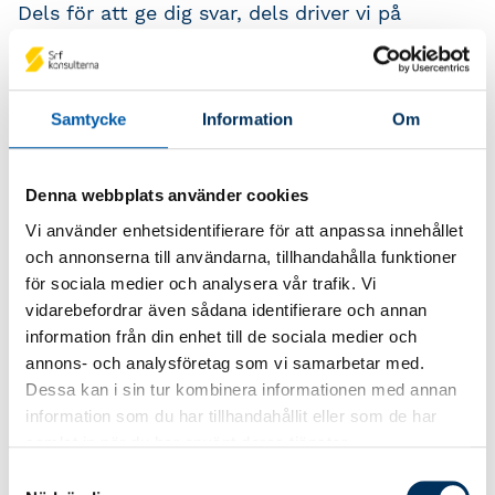
Dels för att ge dig svar, dels driver vi på
utvecklingen hos både Bolagsverket och
programvaruleverantörerna.
Här hittar du några vanliga frågor och svar om
Samtycke
Information
Om
digital inlämning av årsredovisning. Du har
också möjlighet att lyfta din egen fråga eller
framföra någon synpunkt.
Denna webbplats använder cookies
Vi använder enhetsidentifierare för att anpassa innehållet
Ställ din fråga om digital inlämning av
och annonserna till användarna, tillhandahålla funktioner
årsredovisning
för sociala medier och analysera vår trafik. Vi
vidarebefordrar även sådana identifierare och annan
information från din enhet till de sociala medier och
Läs mer på Bolagsverkets webbplats om att
annons- och analysföretag som vi samarbetar med.
lämna in årsredovisningen digitalt
Dessa kan i sin tur kombinera informationen med annan
information som du har tillhandahållit eller som de har
samlat in när du har använt deras tjänster.
Vanliga frågor och svar om
Samtyckesval