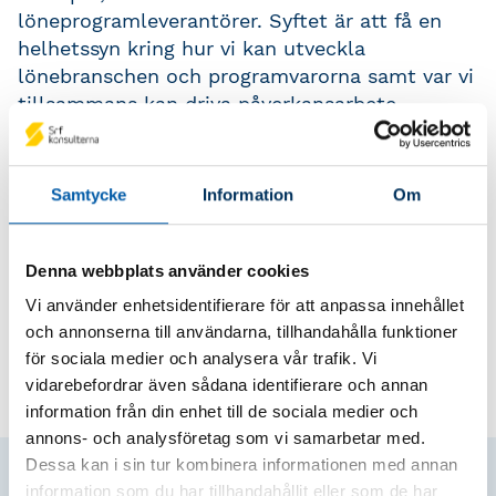
löneprogramleverantörer. Syftet är att få en
helhetssyn kring hur vi kan utveckla
lönebranschen och programvarorna samt var vi
tillsammans kan driva påverkansarbete
gentemot beslutsfattare inom myndigheter
och andra beslutsfattande organ. Srf
Auktorisationsråd Lön, där ramar och rutiner
Samtycke
Information
Om
för auktorisationen hanteras, består av ett
antal välrenommerade branschprofiler med
lång erfarenhet från lönebranschen. Dessa är
Denna webbplats använder cookies
två av de mycket viktiga
Vi använder enhetsidentifierare för att anpassa innehållet
branschsamverkansgrupper Srf konsulterna
och annonserna till användarna, tillhandahålla funktioner
arbetar tillsammans med. Och det finns fler.
för sociala medier och analysera vår trafik. Vi
vidarebefordrar även sådana identifierare och annan
information från din enhet till de sociala medier och
annons- och analysföretag som vi samarbetar med.
Dessa kan i sin tur kombinera informationen med annan
Inom Lön
information som du har tillhandahållit eller som de har