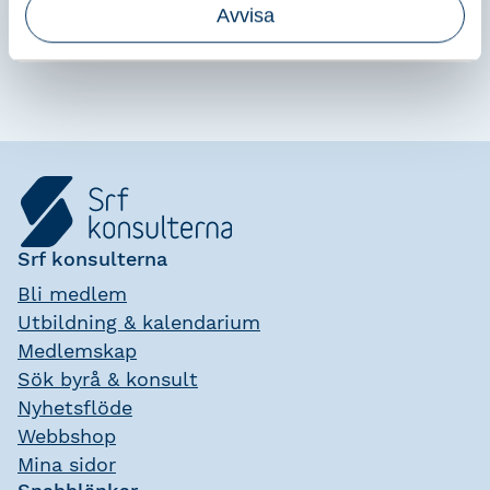
Avvisa
Srf Utbildningsråd Lön
Srf konsulterna
Bli medlem
Utbildning & kalendarium
Medlemskap
Sök byrå & konsult
Nyhetsflöde
Webbshop
Mina sidor