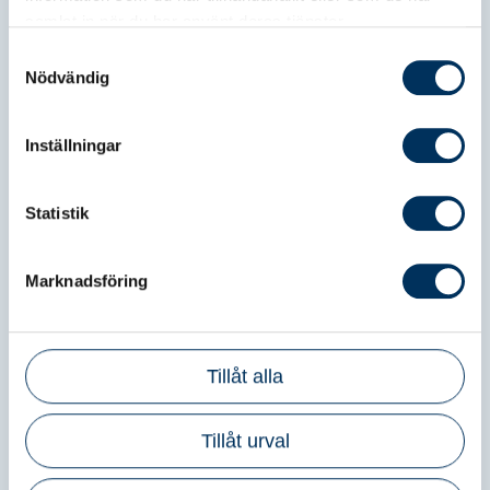
samlat in när du har använt deras tjänster.
Samtyckesval
SALK
Nödvändig
Inställningar
Srf Auktorisationsråd Lön
Statistik
Marknadsföring
Srf Lönegrupp
Tillåt alla
Srf Lönsam
Tillåt urval