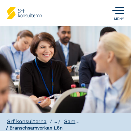
ÖPPNA
MENY
Srf konsulterna
Samverkan
...
Branschsamverkan Lön