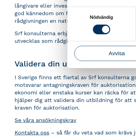
långivare eller investerare. Eftersom den Auk
Samtyckesval
god kännedom om företagets redovisning och 
Nödvändig
rådgivningen en naturlig del av uppdraget.
Srf konsulterna erbjuder ett flertal specialist
utvecklas som rådgivare.
Hitta kursutbudet p
Avvisa
Validera din utbildning
I Sverige finns ett flertal av Srf konsultern
motsvarar antagningskraven för auktorisatio
ekonomi eller enstaka kurser kan räcka för att
hjälper dig att validera din utbildning för att
kraven för auktorisation.
Se våra ansökningskrav
Kontakta oss
– så får du veta vad som krävs j