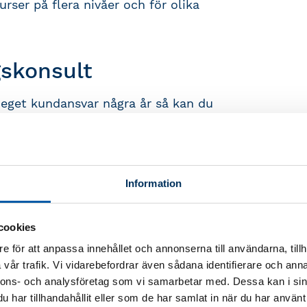
ser på flera nivåer och för olika
gskonsult
eget kundansvar några år så kan du
 För att ansöka om auktorisation
ska kompetens.
Läs mer om
också kontakta oss så hjälper vi dig.
u auktorisationen som en
Information
ationen står för god kompetens,
ssäkrat arbete och flerårig
cookies
ngskonsult arbetar enligt Rex –
e för att anpassa innehållet och annonserna till användarna, tillh
d den yrkeserfarenhet som
vår trafik. Vi vidarebefordrar även sådana identifierare och anna
n också att du kan ta uppdrag som
nnons- och analysföretag som vi samarbetar med. Dessa kan i sin
a företagare behöver vägledning och
har tillhandahållit eller som de har samlat in när du har använt 
esteringar och diskussioner med