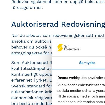
Redovisningskonsult och en uppsjö bokslutskur
företagsformer.
Auktoriserad Redovisnin
När du arbetat som redovisningskonsult med 
ansöka om auktorisation hos Srf konsulterna.
behöver du också ha rätt nivå på din teoreti
antagningskrav för auktorisation här
. Du kan 
Som Auktoriserad Redovisningskonsult bär d
Samtycke
kvalitetsstämpel ut mot marknaden. Auktoris
kontinuerligt uppdaterade kunskaper, kvalitet
Denna webbplats använder 
erfarenhet i yrket. En Auktoriserad Redovisni
Vi använder enhetsidentifierar
Svensk standard för redovisningsuppdrag. Me
sociala medier och analysera 
auktorisationen kräver så innebär yrkesrolle
till de sociala medier och a
ekonomisk rådgivare åt dina kunder. De flest
med annan information som du 
bra beslutsunderlag inför nya satsningar, inv