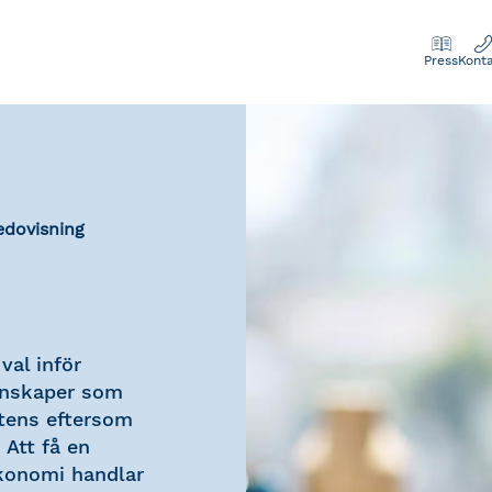
Press
Kont
edovisning
val inför
kunskaper som
tens eftersom
 Att få en
ekonomi handlar