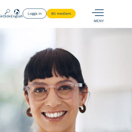
Logga in
Bli medlem
akt
Sök
English
ÖPPNA
MENY