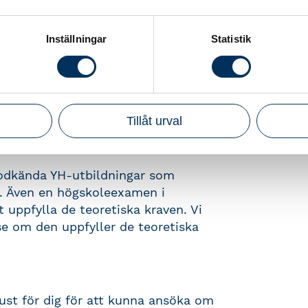
toriserade Redovisningskonsulten har
ekonomiska ställning blir
Inställningar
Statistik
utbildningar för dig som vill
å srfutbildning.se
Tillåt urval
a godkända YH-utbildningar som
n. Även en högskoleexamen i
 uppfylla de teoretiska kraven. Vi
 se om den uppfyller de teoretiska
ust för dig för att kunna ansöka om