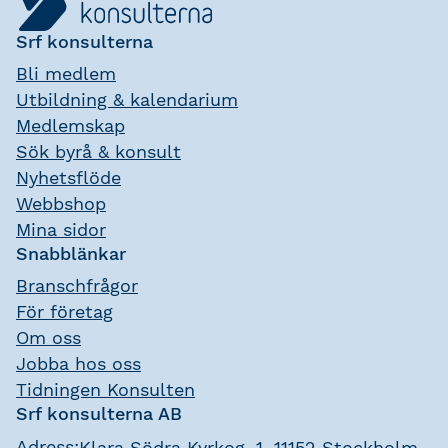
Srf konsulterna
Bli medlem
Utbildning & kalendarium
Medlemskap
Sök byrå & konsult
Nyhetsflöde
Webbshop
Mina sidor
Snabblänkar
Branschfrågor
För företag
Om oss
Jobba hos oss
Tidningen Konsulten
Srf konsulterna AB
Adress:
Klara Södra Kyrkog. 1, 11152 Stockholm