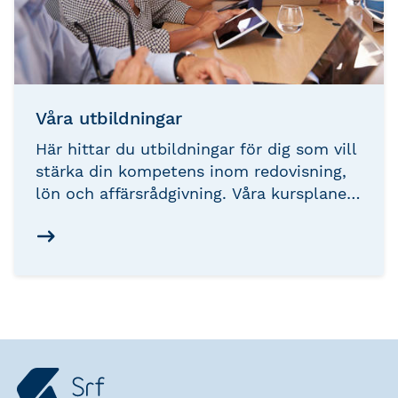
Våra utbildningar
Här hittar du utbildningar för dig som vill
stärka din kompetens inom redovisning,
lön och affärsrådgivning. Våra kursplaner
erbjuder rekommenderade studievägar för
din utveckling, oavsett var du befinner
dig i karriären. Utforska möjligheterna
nedan och ta nästa steg i din
professionella utveckling.