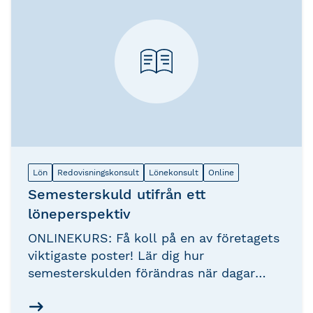
Lön
Redovisningskonsult
Lönekonsult
Online
Semesterskuld utifrån ett
löneperspektiv
ONLINEKURS: Få koll på en av företagets
viktigaste poster! Lär dig hur
semesterskulden förändras när dagar
tjänas in och dagar plockas ut och hur
dessa förändringar ska konteras. Att