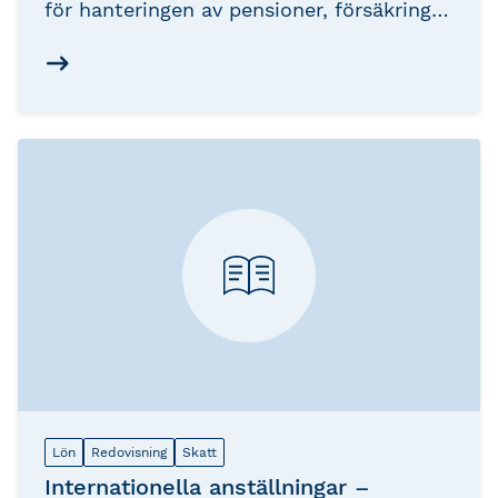
för hanteringen av pensioner, försäkringar
och förmåner i ditt dagliga arbete med
lönehantering. En perfekt kurs för dig
som vill gå vidare i utvecklingen som
lönekonsult.
Lön
Redovisning
Skatt
Internationella anställningar –