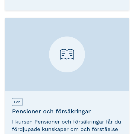
arbeta med lönehanteringen på ett
korrekt, ansvarsfullt och proaktivt sätt
skapar stabilitet, trygghet och välgång.
Lön
Pensioner och försäkringar
I kursen Pensioner och försäkringar får du
fördjupade kunskaper om och förståelse