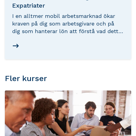
Expatriater
I en alltmer mobil arbetsmarknad ökar
kraven på dig som arbetsgivare och på
dig som hanterar lön att förstå vad detta
får för konsekvenser vad gäller
skatteinnehåll och
arbetsgivarrapporteringen. Var/hur ska
personen beskattas och vilket lands
socialförsäkring gäller, är frågor som
kommer behöva besvaras.
Fler kurser