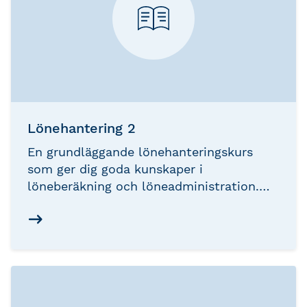
Lönehantering 2
En grundläggande lönehanteringskurs
som ger dig goda kunskaper i
löneberäkning och löneadministration.
Kursen passar dig som vill börja eller som
just börjat jobba med lön och som redan
läst Lönehantering 1.