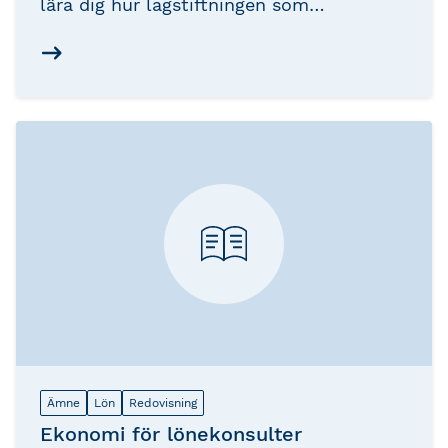
lära dig hur lagstiftningen som
kollektivavtal fungerar och påverkar oss i
vårt arbetsliv. Kanske får du i ditt dagliga
arbete frågor kopplat till arbetsrätten
och därför vill få förståelse och mera
kunskap inom de vanligast
förekommande frågeställningarna och
situationerna som kan uppstå på en
arbetsplats.
Ämne
Lön
Redovisning
Ekonomi för lönekonsulter