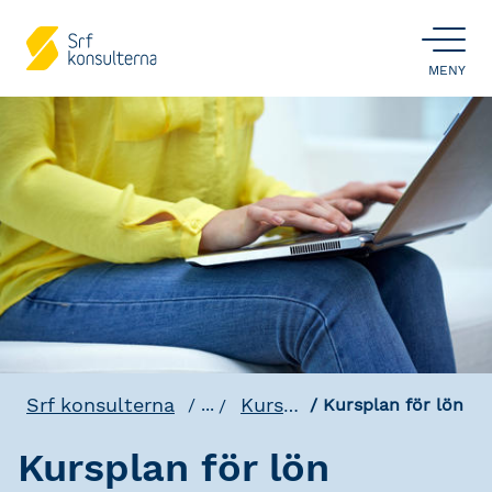
ÖPPNA
MENY
Srf konsulterna
Kursplaner & Program
...
Kursplan för lön
Kursplan för lön