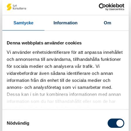
Ämne
Lön
Redovisning
Lönehantering 3
Samtycke
Information
Om
Lönehantering 3 är en kurs för dig som
jobbat med lön ett antal år och som
redan har goda kunskaper i yrket. Kursen
Denna webbplats använder cookies
ger dig fördjupade kunskaper i
Vi använder enhetsidentifierare för att anpassa innehållet
lönehantering vad gäller föräldraledighet,
och annonserna till användarna, tillhandahålla funktioner
sjuklön, semester och annan ledighet.
för sociala medier och analysera vår trafik. Vi
vidarebefordrar även sådana identifierare och annan
information från din enhet till de sociala medier och
annons- och analysföretag som vi samarbetar med.
Dessa kan i sin tur kombinera informationen med annan
information som du har tillhandahållit eller som de har
samlat in när du har använt deras tjänster.
Samtyckesval
Nödvändig