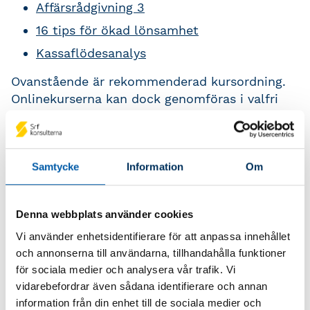
Affärsrådgivning 3
16 tips för ökad lönsamhet
Kassaflödesanalys
Ovanstående är rekommenderad kursordning.
Onlinekurserna kan dock genomföras i valfri
ordning.
Om du genomfört kursen PUB –
Ekonomistyrning eller Ekonomistyrning i
Samtycke
Information
Om
aktiebolag hos Srf konsulterna ersätter dessa
Affärsrådgivning 1 och Kassaflödesanalys –
Onlinekurs.
Denna webbplats använder cookies
Vi använder enhetsidentifierare för att anpassa innehållet
Utbildningen tar cirka 5 dagar att genomföra
och annonserna till användarna, tillhandahålla funktioner
och ger totalt 31,5 aktualitetstimmar varav
för sociala medier och analysera vår trafik. Vi
14,5 timmar redovisning och 17 timmar övrigt.
vidarebefordrar även sådana identifierare och annan
information från din enhet till de sociala medier och