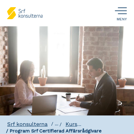
ÖPPNA
MENY
Srf konsulterna
Kursplaner & Program
...
Program Srf Certifierad Affärsrådgivare