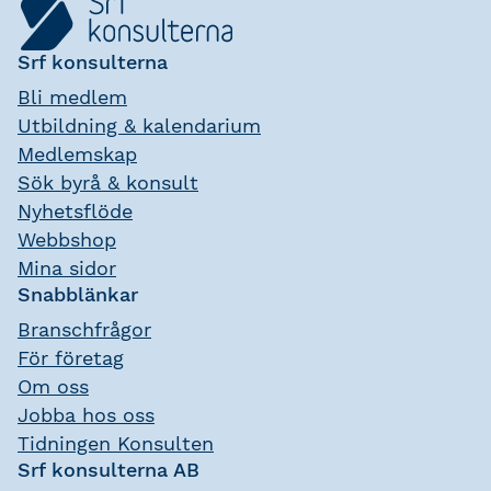
Srf konsulterna
Bli medlem
Utbildning & kalendarium
Medlemskap
Sök byrå & konsult
Nyhetsflöde
Webbshop
Mina sidor
Snabblänkar
Branschfrågor
För företag
Om oss
Jobba hos oss
Tidningen Konsulten
Srf konsulterna AB