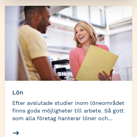
företagares förtroende att sköta
företagets ekonomi handlar både om att
vara professionell med rätt
grundkompetens, hålla sig uppdaterad på
gällande lagar och regelverk, arbeta
kvalitetssäkrat med effektiva rutiner och
viktigast av allt: att skapa mervärde för
kunden.
Lön
Efter avslutade studier inom löneområdet
finns goda möjligheter till arbete. Så gott
som alla företag hanterar löner och
efterfrågan på kompetens inom lön är
stor.