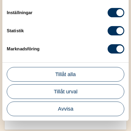
Inställningar
Statistik
Marknadsföring
Tillåt alla
Redovisning
En karriär som redovisningskonsult är ett
Tillåt urval
bra val inför framtiden. Tänk på att det
inte bara är rätt kunskaper som krävs
Avvisa
utan du bör också ha god social
kompetens eftersom kontakten med
kunder är en viktig del i yrket. Att få en