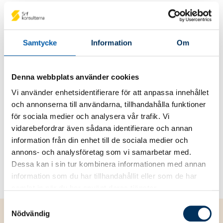
digital kompetens väger tungt
Utöver fackkompetens uppskattar arbetsgivare
att du är ansvarstagande, socialt trygg och har
Samtycke
Information
Om
förmåga att leda eller ta initiativ. Har du
erfarenhet från exempelvis studentkåren,
Denna webbplats använder cookies
ideella uppdrag eller föreningsliv, kan det vara
ett stort plus.
Vi använder enhetsidentifierare för att anpassa innehållet
och annonserna till användarna, tillhandahålla funktioner
Digital kompetens är också avgörande. De
för sociala medier och analysera vår trafik. Vi
flesta byråer arbetar i dag med molnbaserade
vidarebefordrar även sådana identifierare och annan
lösningar och system och därför är det en
information från din enhet till de sociala medier och
fördel att du har god förståelse för system och
annons- och analysföretag som vi samarbetar med.
nya verktyg redan från start.
Dessa kan i sin tur kombinera informationen med annan
information som du har tillhandahållit eller som de har
samlat in när du har använt deras tjänster.
Samtyckesval
Nödvändig