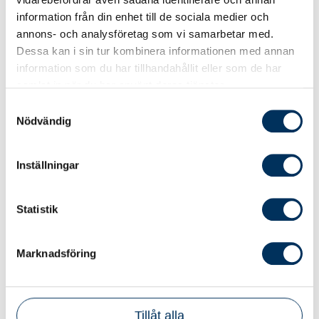
Maximera din kompetens och dra nytta
information från din enhet till de sociala medier och
av exklusiva medlemsrabatter. Som
annons- och analysföretag som vi samarbetar med.
medlem hos Srf konsulterna får du ta del
Dessa kan i sin tur kombinera informationen med annan
av fantastiska kurserbjudanden som gör
information som du har tillhandahållit eller som de har
din utbildning både prisvärd och effektiv.
samlat in när du har använt deras tjänster.
Välj det erbjudande som passar dig bäst
Samtyckesval
och investera i din utveckling.
Nödvändig
Inställningar
Statistik
Marknadsföring
Tillåt alla