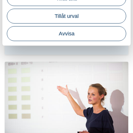
Företagsanpassade kurser
Investera i skräddarsydd
Tillåt urval
kompetensutveckling för dig och dina
medarbetare! Våra utbildningar inom
Avvisa
ekonomi, lön, skatt och redovisning är
anpassade efter era behov, så att ni kan
vidareutvecklas på ett effektivt och
praktiskt sätt