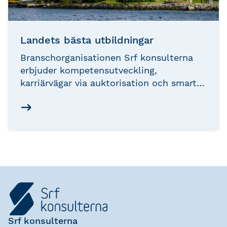
Landets bästa utbildningar
Branschorganisationen Srf konsulterna
erbjuder kompetensutveckling,
karriärvägar via auktorisation och smarta
kursplaner inom redovisning och lön som
bygger din kompetens till nästa nivå i
rätt ordning.
Srf konsulterna