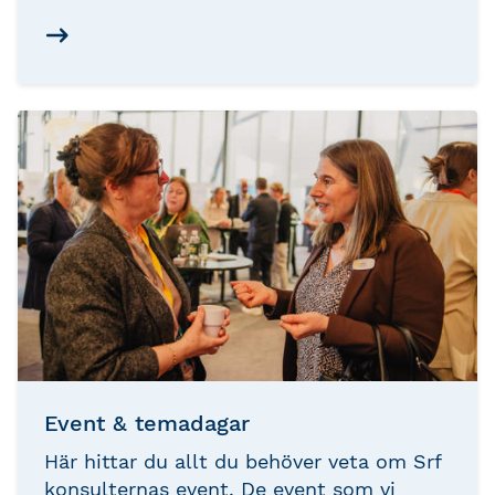
erbjuder rekommenderade studievägar för
din utveckling, oavsett var du befinner
dig i karriären. Utforska möjligheterna
nedan och ta nästa steg i din
professionella utveckling.
Event & temadagar
Här hittar du allt du behöver veta om Srf
konsulternas event. De event som vi