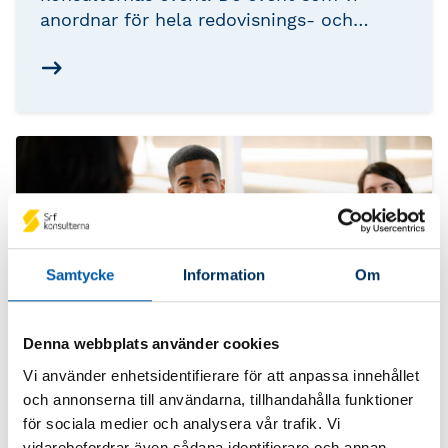
anordnar för hela redovisnings- och
lönebranschen varje år är Srf
Branschdagar som hålls i samband med
mässan Ekonomi & Företag, samt Srf
dagen - vår egen branschdag.
Samtycke
Information
Om
Denna webbplats använder cookies
Vi använder enhetsidentifierare för att anpassa innehållet
och annonserna till användarna, tillhandahålla funktioner
Aktuella erbjudanden
för sociala medier och analysera vår trafik. Vi
vidarebefordrar även sådana identifierare och annan