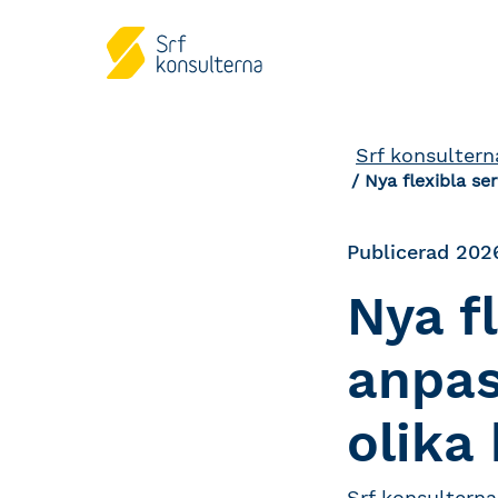
Srf konsultern
Nya flexibla se
Publicerad 202
Nya f
anpas
olika
Srf konsulterna