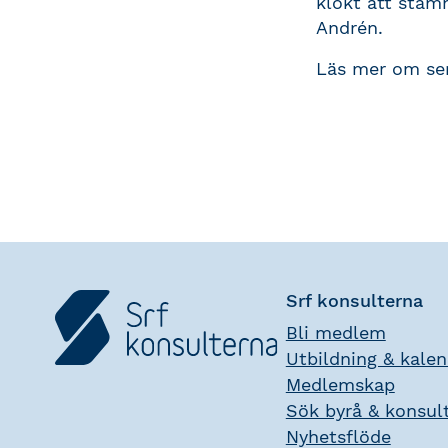
klokt att stäm
Andrén.
Läs mer om se
Srf konsulterna
Bli medlem
Utbildning & kale
Medlemskap
Sök byrå & konsul
Nyhetsflöde