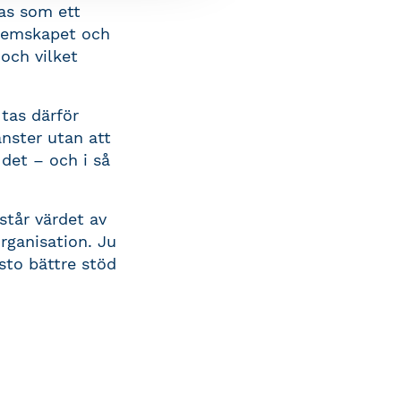
nas som ett
dlemskapet och
och vilket
 tas därför
änster utan att
 det – och i så
står värdet av
rganisation. Ju
esto bättre stöd