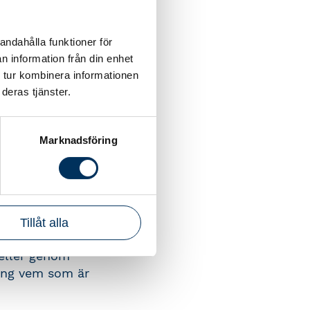
ifrån behov.
våer,
lservice.
andahålla funktioner för
n information från din enhet
har, var du
 tur kombinera informationen
. Det gör
deras tjänster.
n i branschen,
Marknadsföring
Tillåt alla
an att formellt
 eller genom
ring vem som är