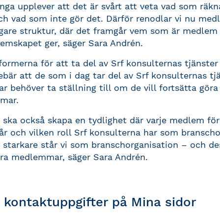
ånga upplever att det är svårt att veta vad som räk
 vad som inte gör det. Därför renodlar vi nu me
igare struktur, där det framgår vem som är medlem 
mskapet ger, säger Sara Andrén.
formerna för att ta del av Srf konsulternas tjänster
ebär att de som i dag tar del av Srf konsulternas tj
behöver ta ställning till om de vill fortsätta göra
mmar.
 ska också skapa en tydlighet där varje medlem för
år och vilken roll Srf konsulterna har som branscho
to starkare står vi som branschorganisation – och d
 våra medlemmar, säger Sara Andrén.
 kontaktuppgifter på Mina sidor