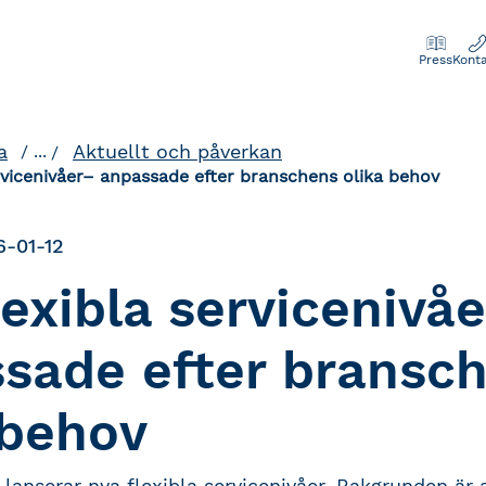
Press
Kont
a
Aktuellt och påverkan
...
rvicenivåer– anpassade efter branschens olika behov
6-01-12
lexibla servicenivå
sade efter bransc
 behov
 lanserar nya flexibla servicenivåer. Bakgrunden är 