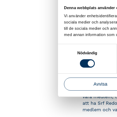
som tydligt vi
Alla medlemmar
Denna webbplats använder 
utifrån det stö
Vi använder enhetsidentifierar
sociala medier och analysera 
– Vilken nivå s
till de sociala medier och a
befinner dig i
med annan information som du 
medlemskapet m
säger Sara And
Samtyckesval
Nödvändig
De nya servicen
En tydlig
Avvisa
I dag finns det
vara medlem, t
att ha Srf Redo
medlem och va