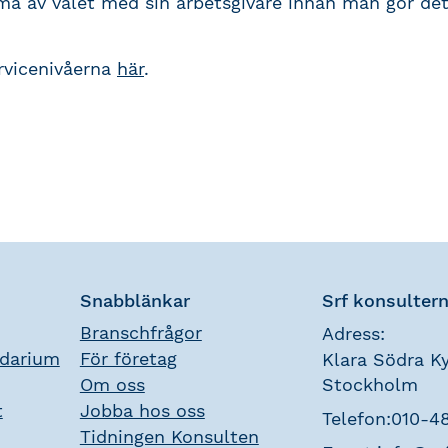
ma av valet med sin arbetsgivare innan man gör det
rvicenivåerna
här
.
Snabblänkar
Srf konsulter
Branschfrågor
Adress:
ndarium
För företag
Klara Södra Ky
Om oss
Stockholm
t
Jobba hos oss
Telefon:
010-4
Tidningen Konsulten