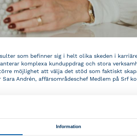
ulter som befinner sig i helt olika skeden i karriär
 hanterar komplexa kunduppdrag och stora verksamhet
törre möjlighet att välja det stöd som faktiskt skap
r Sara Andrén, affärsområdeschef Medlem på Srf k
enivåer – välj det stöd som passar 
Information
v det här arbetet gjorde Srf konsulterna en medlem