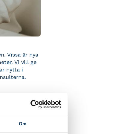
en. Vissa är nya
er. Vi vill ge
ar nytta i
onsulterna.
din
Om
sundersökning