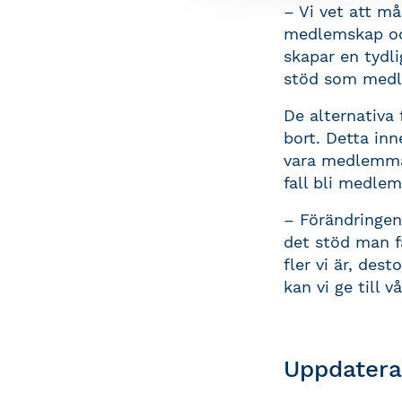
– Vi vet att m
medlemskap och
skapar en tydl
stöd som medle
De alternativa 
bort. Detta inn
vara medlemmar 
fall bli medle
– Förändringen
det stöd man f
fler vi är, des
kan vi ge till
Uppdatera