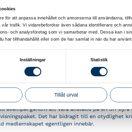
sade en önskan om ett mer flexibelt medlemskap ut
 kommer nu kunna välja mellan tre olika serviceni
cookies
d de behöver i sin yrkesroll: Grund, Standard och Ful
e för att anpassa innehållet och annonserna till användarna, tillh
vår trafik. Vi vidarebefordrar även sådana identifierare och anna
om passar bäst beror till exempel på vilken roll du 
nnons- och analysföretag som vi samarbetar med. Dessa kan i sin
 karriären och hur komplexa uppdrag du arbetar med
har tillhandahållit eller som de har samlat in när du har använt 
er relevant och bättre anpassat efter verklighete
rén.
Inställningar
Statistik
ivåerna gäller från 1 maj 2026.
are medlemsmodell
Tillåt urval
 flera sätt att ta del av Srf konsulternas tjänster ut
ill exempel genom att vara anställd på en Srf byrå
visningspaket. Det har bidragit till en otydlighet k
d medlemskapet egentligen innebär.