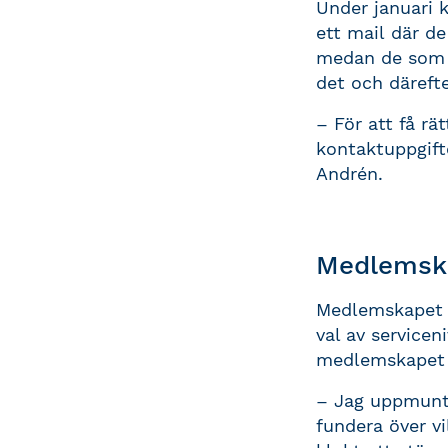
Under januari k
ett mail där d
medan de som i 
det och därefter
– För att få rät
kontaktuppgift
Andrén.
Medlemska
Medlemskapet h
val av servicen
medlemskapet ä
– Jag uppmuntra
fundera över vi