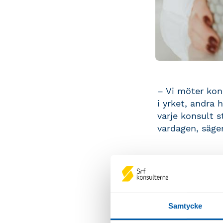
– Vi möter kons
i yrket, andra
varje konsult s
vardagen, säge
Tre servic
yrkesroll
Samtycke
I förstudien a