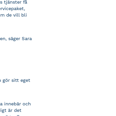
 tjänster få
rvicepaket,
m de vill bli
en, säger Sara
gör sitt eget
na innebär och
igt är det