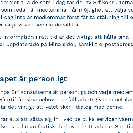
ommer alla de som i dag tar del av Srf konsulternas
e som redan är medlemmar får möjlighet att välja se
dag inte är medlemmar först får ta ställning till o
 välja vilken service de vill ha.
t information i rätt tid är det viktigt att hålla sina
er uppdaterade på Mina sidor, särskilt e-postadress
pet är personligt
os Srf konsulterna är personligt och varje medlem 
ivå utifrån sina behov. I de fall arbetsgivaren betalar
r det viktigt att valet sker i dialog med denne.
r alla att sätta sig in i vad de olika servicenivåer
lket stöd man faktiskt behöver i sitt arbete. Samtid