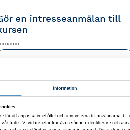
Gör en intresseanmälan till
kursen
örnamn
fternamn
Information
-post
cookies
e för att anpassa innehållet och annonserna till användarna, tillh
vår trafik. Vi vidarebefordrar även sådana identifierare och anna
nnons- och analysföretag som vi samarbetar med. Dessa kan i sin