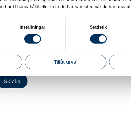
elefonnummer
har tillhandahållit eller som de har samlat in när du har använt 
Inställningar
Statistik
ehandling av personuppgifter
Jag godkänner att mina personuppgifter
behandlas i enlighet med Srf konsulternas
Tillåt urval
integritetspolicyBehandling av personuppgifter
Skicka