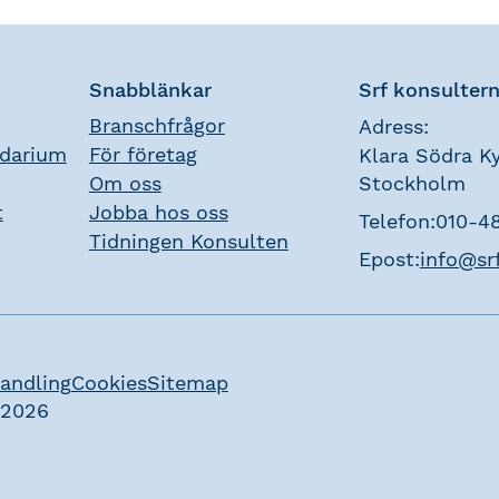
Snabblänkar
Srf konsulter
Branschfrågor
Adress:
ndarium
För företag
Klara Södra Ky
Om oss
Stockholm
t
Jobba hos oss
Telefon:
010-4
Tidningen Konsulten
Epost:
info@sr
andling
Cookies
Sitemap
 2026