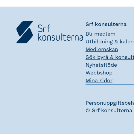
Srf konsulterna
Bli medlem
Utbildning & kale
Medlemskap
Sök byrå & konsul
Nyhetsflöde
Webbshop
Mina sidor
Personuppgiftsbeh
© Srf konsulterna