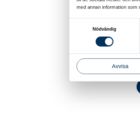
T
med annan information som du 
Samtyckesval
Nödvändig
B
Avvisa