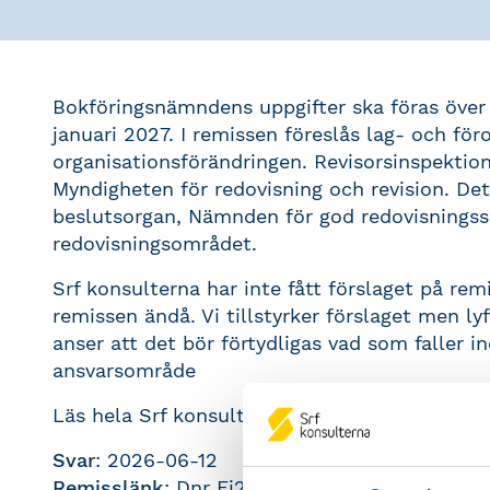
Bokföringsnämndens uppgifter ska föras över 
januari 2027. I remissen föreslås lag- och fö
organisationsförändringen. Revisorsinspektion
Myndigheten för redovisning och revision. Det 
beslutsorgan, Nämnden för god redovisningss
redovisningsområdet.
Srf konsulterna har inte fått förslaget på rem
remissen ändå. Vi tillstyrker förslaget men lyf
anser att det bör förtydligas vad som faller 
ansvarsområde
Läs hela Srf konsulternas remissvar
här
.
Svar
: 2026-06-12
Remisslänk
:
Dnr Fi2026/01008