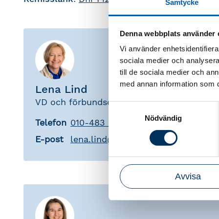
Samtycke
Denna webbplats använder 
Vi använder enhetsidentifierar
sociala medier och analysera 
till de sociala medier och a
med annan information som du 
Lena Lind
VD och förbundsdirektör
Samtyckesval
Nödvändig
Telefon
010-483 80 71
E-post
lena
.
lind
@
srfkonsult.se
Avvisa