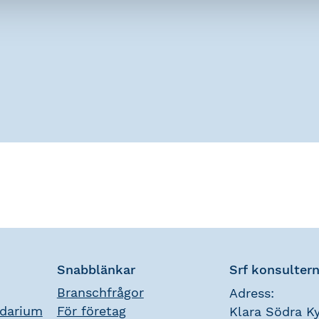
Snabblänkar
Srf konsulter
Branschfrågor
Adress:
ndarium
För företag
Klara Södra Ky