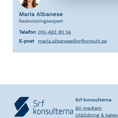
Maria Albanese
Redovisningsexpert
Telefon
010-483 80 54
E-post
maria
.
albanese
@
srfkonsult.se
Srf konsulterna
Bli medlem
Utbildning & kale