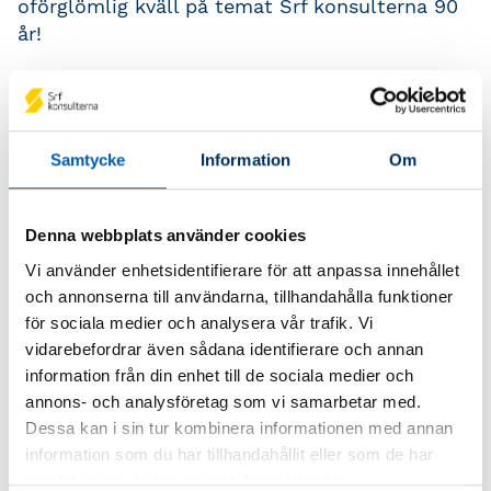
oförglömlig kväll på temat Srf konsulterna 90
år!
Vi börjar kvällen med ett härligt mingel för att
sedan äta en utsökt trerättersmiddag. Efter
middagen drar vi igång dansgolvet med musik
från ett live coverband som kan fylla vilket
Samtycke
Information
Om
dansgolv som helst:
Bad Influence
. De bjuder
på en fartfylld spelning fylld av oförglömliga
Denna webbplats använder cookies
hits blandat med aktuella listettor. Det blir en
fest du inte vill missa!
Vi använder enhetsidentifierare för att anpassa innehållet
och annonserna till användarna, tillhandahålla funktioner
för sociala medier och analysera vår trafik. Vi
Praktisk information
vidarebefordrar även sådana identifierare och annan
information från din enhet till de sociala medier och
Vi gör det enkelt för dig att njuta av
annons- och analysföretag som vi samarbetar med.
evenemanget. Vi har abonnerade bussar som
Dessa kan i sin tur kombinera informationen med annan
tar dig direkt från Kistamässan till Mister
information som du har tillhandahållit eller som de har
French och tillbaka efter kvällens slut.
samlat in när du har använt deras tjänster.