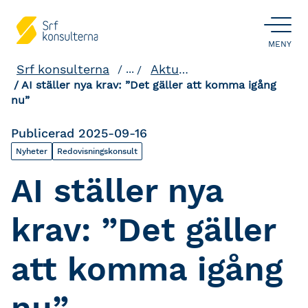
ÖPPNA
MENY
Srf konsulterna
Aktuellt och påverkan
...
AI ställer nya krav: ”Det gäller att komma igång
nu”
Publicerad 2025-09-16
Nyheter
Redovisningskonsult
AI ställer nya
krav: ”Det gäller
att komma igång