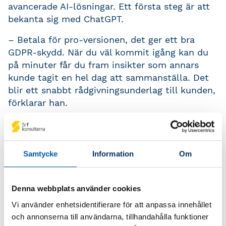
avancerade AI-lösningar. Ett första steg är att
bekanta sig med ChatGPT.
– Betala för pro-versionen, det ger ett bra
GDPR-skydd. När du väl kommit igång kan du
på minuter får du fram insikter som annars
kunde tagit en hel dag att sammanställa. Det
blir ett snabbt rådgivningsunderlag till kunden,
förklarar han.
Nästa steg är att testa specialiserade AI-
verktyg. Det finns verktyg som automatiserar
hela leverantörsreskontran och andra som kan
Samtycke
Information
Om
fungera som en ”automatisk revisor” och ger
förslag på rättelser i bokföringen.
Denna webbplats använder cookies
– Det är när man kombinerar de här verktygen
Vi använder enhetsidentifierare för att anpassa innehållet
som den stora effektiviseringen sker. Men börja
och annonserna till användarna, tillhandahålla funktioner
enkelt – då kommer man längre än de flesta,