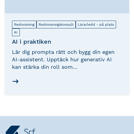
Redovisning
Redovisningskonsult
Lärarledd - på plats
AI
AI i praktiken
Lär dig prompta rätt och bygg din egen
AI-assistent. Upptäck hur generativ AI
kan stärka din roll som
redovisningskonsult – från effektivare
kommunikation till fördjupad rådgivning.
En praktisk heldagsutbildning som ger
dig verktygen att börja använda AI direkt i
din yrkesroll.