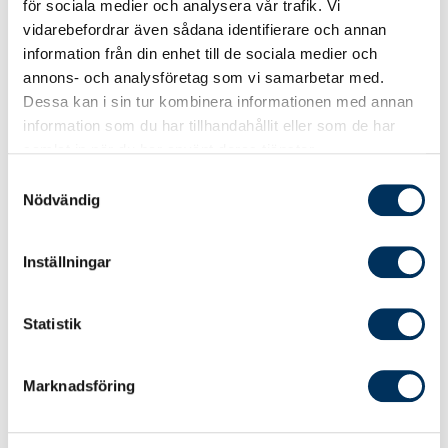
för sociala medier och analysera vår trafik. Vi
avslutar Einar Halldin.
vidarebefordrar även sådana identifierare och annan
information från din enhet till de sociala medier och
annons- och analysföretag som vi samarbetar med.
Dessa kan i sin tur kombinera informationen med annan
information som du har tillhandahållit eller som de har
samlat in när du har använt deras tjänster.
Samtyckesval
Nödvändig
Inställningar
Statistik
Marknadsföring
Einar Halldin, vd och grundare av Vaylo.com
samt lärare på Srf konsulternas kurs "AI för