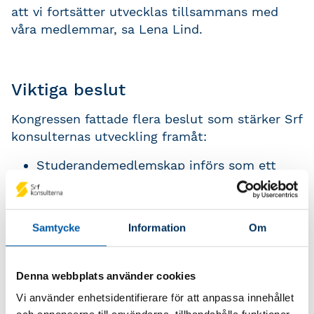
att vi fortsätter utvecklas tillsammans med
våra medlemmar, sa Lena Lind.
Viktiga beslut
Kongressen fattade flera beslut som stärker Srf
konsulternas utveckling framåt:
Studerandemedlemskap införs som ett
fjärde medlemskap för att det ska vara
möjligt att rikta speciella insatser och
erbjudanden till den målgruppen.
Samtycke
Information
Om
Inträdeskraven för Srf auktoriserade
byråer ändras: byrån behöver antingen
endast ha två auktoriserade medlemmar
Denna webbplats använder cookies
(istället för tre), eller ha ett
Vi använder enhetsidentifierare för att anpassa innehållet
samverkansavtal med en annan byrå så att