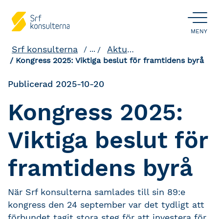
ÖPPNA
MENY
Srf konsulterna
Aktuellt och påverkan
...
Kongress 2025: Viktiga beslut för framtidens byrå
Publicerad 2025-10-20
Kongress 2025:
Viktiga beslut för
framtidens byrå
När Srf konsulterna samlades till sin 89:e
kongress den 24 september var det tydligt att
förbundet tagit stora steg för att investera för