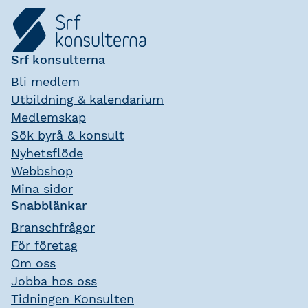
Srf konsulterna
Bli medlem
Utbildning & kalendarium
Medlemskap
Sök byrå & konsult
Nyhetsflöde
Webbshop
Mina sidor
Snabblänkar
Branschfrågor
För företag
Om oss
Jobba hos oss
Tidningen Konsulten