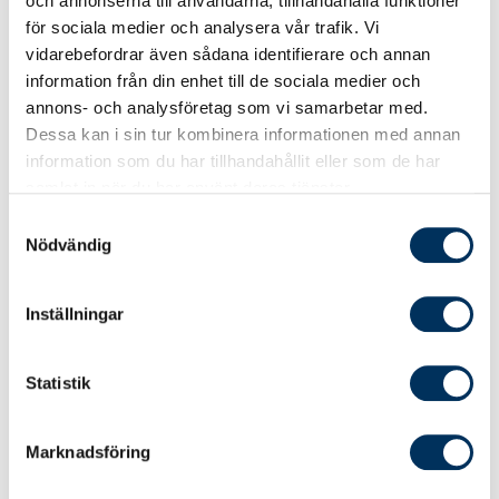
och annonserna till användarna, tillhandahålla funktioner
de tillsammans har minst två
för sociala medier och analysera vår trafik. Vi
auktoriserade medlemmar anställda.
vidarebefordrar även sådana identifierare och annan
information från din enhet till de sociala medier och
Reglerna för förverkande av
annons- och analysföretag som vi samarbetar med.
studerandemedlemskap förtydligas.
Dessa kan i sin tur kombinera informationen med annan
information som du har tillhandahållit eller som de har
samlat in när du har använt deras tjänster.
Val till förbundsstyrelse och
Samtyckesval
nämnder
Nödvändig
Inför kongressen hade valberedningen skickat
Inställningar
ut förslag till val av förtroendevalda.
I förbundsstyrelsen omvaldes Frans Blom som
Statistik
ordförande och Jan Lindblom som vice
ordörande i ytterligare ett år. Erik Larsson,
Magnus Högvall, Mikael Vannar och Anna
Marknadsföring
Hammarkvist omvaldes två år. Peter Boiard