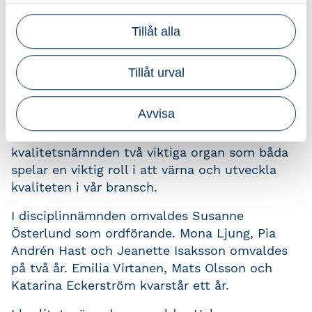
och Milena Jelbring (kvarstår ett år). Mikael
Vannar från Ekonomikonsult i Malmfälten AB
Tillåt alla
valdes in som ny ledamot.
Här
kan du läsa mer
om honom. Samtidigt avtackades Henrik
Gradin efter fyra år i styrelsen, där han bidragit
Tillåt urval
med kunskap, klokskap och stort engagemang.
Avvisa
Valberedningen hade även förberett förslag till
förtroendevalda i disciplinnämnden och
kvalitetsnämnden två viktiga organ som båda
spelar en viktig roll i att värna och utveckla
kvaliteten i vår bransch.
I disciplinnämnden omvaldes Susanne
Österlund som ordförande. Mona Ljung, Pia
Andrén Hast och Jeanette Isaksson omvaldes
på två år. Emilia Virtanen, Mats Olsson och
Katarina Eckerström kvarstår ett år.