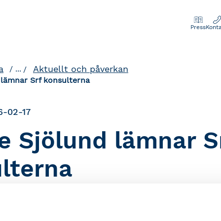
Press
Kont
a
Aktuellt och påverkan
...
 lämnar Srf konsulterna
6-02-17
e Sjölund lämnar S
lterna
avslutar sin anställning som chef för enheten Bran
nisationen för att gå vidare till nya uppdrag utanför