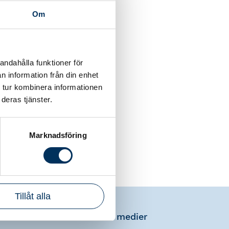
Om
sulterna och
andahålla funktioner för
lterna.
n information från din enhet
ring av en
 tur kombinera informationen
deras tjänster.
 mars 2026.
Marknadsföring
Tillåt alla
na AB
Sociala medier