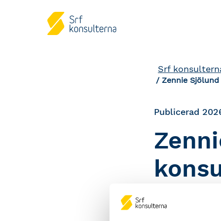
Srf konsultern
Zennie Sjölund
Publicerad 202
Zenni
konsu
Zennie Sjölund 
många år i orga
konsulterna.