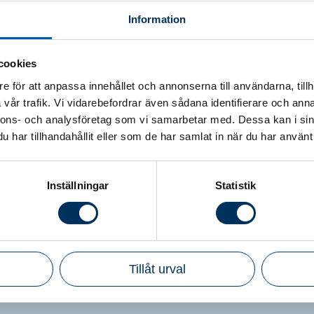
Information
cookies
 Zennie för hennes insatser under sin tid på Srf kon
e för att anpassa innehållet och annonserna till användarna, tillh
cka till framöver, säger Lena Lind, vd på Srf konsu
vår trafik. Vi vidarebefordrar även sådana identifierare och anna
nheten Bransch fortsätter som planerat och rekryte
nnons- och analysföretag som vi samarbetar med. Dessa kan i sin
 inletts.
har tillhandahållit eller som de har samlat in när du har använt 
 avslutar sin anställning på Srf konsulterna den 31
Inställningar
Statistik
Tillåt urval
Snabblänkar
Srf konsulter