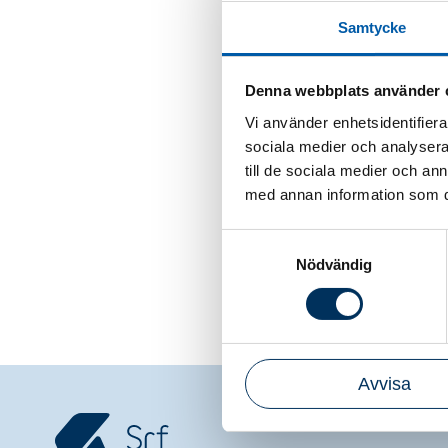
Samtycke
Denna webbplats använder 
– Vi vill tacka
Vi använder enhetsidentifierar
önskar henne ly
sociala medier och analysera 
Arbetet inom e
till de sociala medier och a
efterträdare har
med annan information som du 
Zennie Sjölund
Samtyckesval
Nödvändig
Avvisa
Srf konsulterna