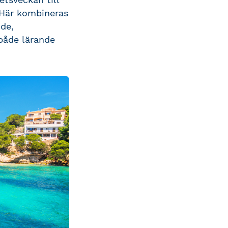
 Här kombineras
nde,
 både lärande