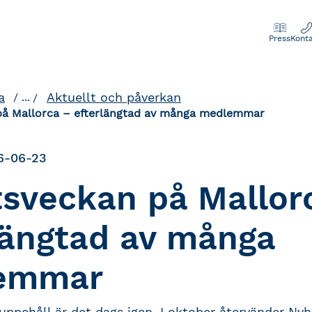
Press
Kont
a
Aktuellt och påverkan
...
på Mallorca – efterlängtad av många medlemmar
6-06-23
sveckan på Mallor
längtad av många
emmar
 uppehåll är det dags igen. I oktober återvänder Nyh