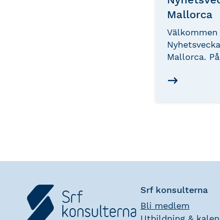
Mallorca
Välkommen t
Nyhetsvecka
Mallorca. På
Southbeach 
Calvià vänta
inspirerande
fylld med ak
nyheter ino
och redovisn
engagerand
föreläsninga
värdefulla
branschinsik
Srf konsulterna
Bli medlem
Utbildning & kale