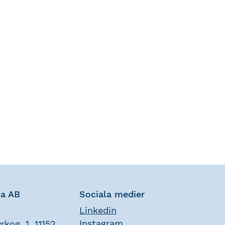
na AB
Sociala medier
Linkedin
Instagram
rkog. 1, 11152