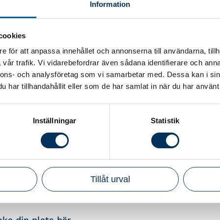
Information
na och trenderna i branschen. Under fem kursdagar 
v de viktigaste nyheterna. Programmet leds av någ
est uppskattade föreläsare: Maria Albanese, Per L
cookies
e för att anpassa innehållet och annonserna till användarna, tillh
vår trafik. Vi vidarebefordrar även sådana identifierare och anna
andlar inte bara om kunskap. Minst lika viktigt är 
nnons- och analysföretag som vi samarbetar med. Dessa kan i sin
kollegor, diskutera gemensamma utmaningar och d
har tillhandahållit eller som de har samlat in när du har använt 
 uppdelade i förmiddags- och kvällspass, med ledig
Inställningar
Statistik
et har länge varit uppskattat eftersom det ger möj
aktuella frågor och njuta av omgivningarna.
mot att återigen samla deltagare på Mallorca för en
ration och givande möten, säger Maria Ahlström.
Tillåt urval
genomförs den 3–10 oktober på Melia South Beach 
oka din plats
här
.