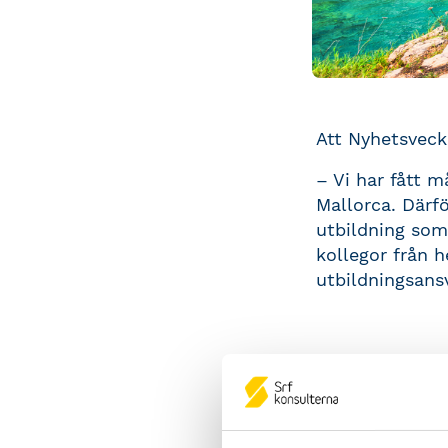
Att Nyhetsvec
– Vi har fått 
Mallorca. Därfö
utbildning som
kollegor från h
utbildningsansv
En vecka f
Kursen ger del
och riktar sig 