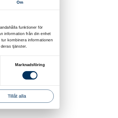
Om
får deltagarna
ra av Srf
indblom och
andahålla funktioner för
n information från din enhet
möjligheten att
 tur kombinera informationen
ela
deras tjänster.
 tid mitt på
Marknadsföring
lighet att både
 vecka fylld av
Tillåt alla
Hotel på