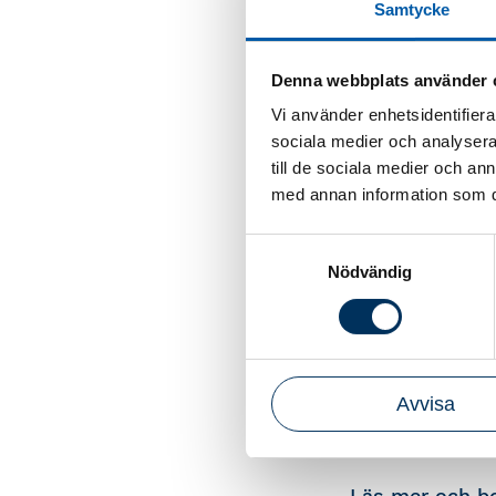
Samtycke
regeländringar
en genomgång a
konsulternas m
Denna webbplats använder 
Peter Nilsson.
Vi använder enhetsidentifierar
sociala medier och analysera 
Nyhetsveckan h
till de sociala medier och a
träffa bransch
med annan information som du 
erfarenheter.
Kursdagarna är
Samtyckesval
Nödvändig
dagen. Upplägg
fördjupa sig i 
– Vi ser fram e
kunskap, inspi
Avvisa
Nyhetsveckan 
Mallorca.
Läs mer och b