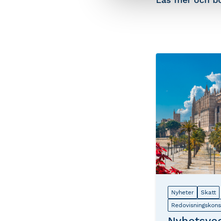
Nyheter
Skatt
Redovisningskons
Nyhetsve