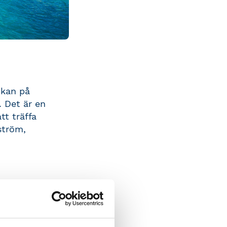
ckan på
. Det är en
t träffa
ström,
ng och skatt