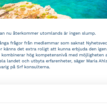
kan nu återkommer utomlands är ingen slump.
många frågor från medlemmar som saknat Nyhetsve
r känns det extra roligt att kunna erbjuda den igen
 kombinerar hög kompetensnivå med möjligheten at
ela landet och utbyta erfarenheter, säger Maria Ahl
arig på Srf konsulterna.
ylld av kunskap och inspiration
tagarna en heltäckande uppdatering inom redovisni
till dig som vill hålla dig uppdaterad på de senaste