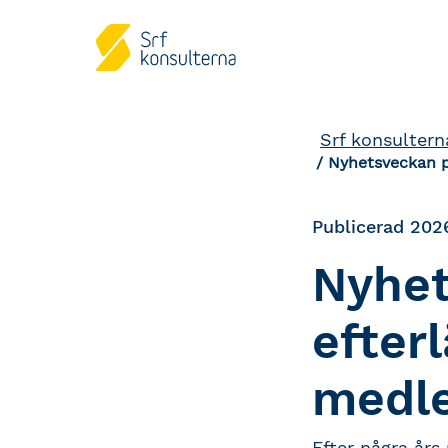
Srf konsultern
Nyhetsveckan 
Publicerad 202
Nyhet
efter
medl
Efter några års