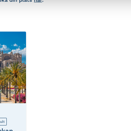
ult
ckan