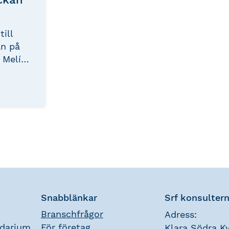
ill
n på
 Melía
Hotel i
r en
 vecka
tuella
m skatt
ing,
e
r och
ter.
Snabblänkar
Srf konsulter
Branschfrågor
Adress:
ndarium
För företag
Klara Södra Ky