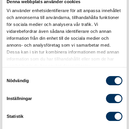
Denna webbplats använder cookies
kunder för de kommande förändringarna, säger Maria
Vi använder enhetsidentifierare för att anpassa innehållet
Albanese, redovisingsexpert på Srf konsulterna.
och annonserna till användarna, tillhandahålla funktioner
för sociala medier och analysera vår trafik. Vi
vidarebefordrar även sådana identifierare och annan
Nya 3:12-regler påverkar många
information från din enhet till de sociala medier och
företagare
annons- och analysföretag som vi samarbetar med.
Dessa kan i sin tur kombinera informationen med annan
Även reglerna för delägare i fåmansföretag
information som du har tillhandahållit eller som de har
förändras. De nya 3:12-reglerna gäller från och
samlat in när du har använt deras tjänster.
med beskattningsår 2026 och kommer att få
Samtyckesval
betydelse för hur utdelning och kapitalvinster
Nödvändig
beskattas framöver.
Inställningar
Många företagare kommer att vilja förstå hur
de nya reglerna påverkar deras möjligheter att
ta utdelning och planera sitt ägande. Det
Statistik
innebär att redovisningskonsulten behöver vara
uppdaterad på de förändringar som nu