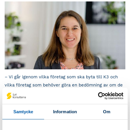
– Vi går igenom vilka företag som ska byta till K3 och
vilka företag som behöver göra en bedömning av om de
kan fortsätta tillämpa K2. Vi går också igenom ändringar
och förtydliganden i K2, vilken påverkan får ändringarna
i praktiken och om några företag påverkas mer än andra.
Samtycke
Information
Om
Jag kan garantera att du kommer att få den kunskap du
behöver för att kunna förbereda både dig själv och dina