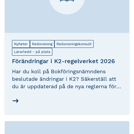
Nyheter
Redovisning
Redovisningskonsult
Lärarledd - på plats
Förändringar i K2-regelverket 2026
Har du koll på Bokföringsnämndens
beslutade ändringar i K2? Säkerställ att
du är uppdaterad på de nya reglerna för
årsredovisningar enligt K2 och hur du
tillämpar dem i praktiken.