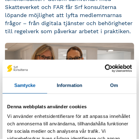
Skatteverket och FAR får Srf konsulterna
löpande möjlighet att lyfta medlemmarnas
frågor – från digitala tjänster och behörigheter
till regelverk som påverkar arbetet i praktiken.
Samtycke
Information
Om
Denna webbplats använder cookies
Vi använder enhetsidentifierare för att anpassa innehållet
I den senaste artikeln i Tidningen Konsulten
och annonserna till användarna, tillhandahålla funktioner
berättar Annika Lind från Skatteverket och
för sociala medier och analysera vår trafik. Vi
Therése Allard från Srf konsulterna hur
vidarebefordrar även sådana identifierare och annan