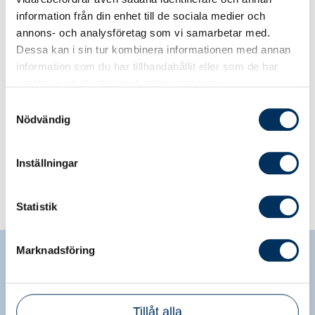
samverkansforumet är organiserat, vilka frågor
information från din enhet till de sociala medier och
som just nu står i fokus – och hur små
annons- och analysföretag som vi samarbetar med.
justeringar kan få stor betydelse i konsulternas
Dessa kan i sin tur kombinera informationen med annan
vardag.
information som du har tillhandahållit eller som de har
samlat in när du har använt deras tjänster.
Samtyckesval
Ta del av hela artikeln i Tidningen
Nödvändig
Konsulten
här
.
Innehållet är exklusivt för prenumeranter och
Inställningar
kräver inloggning.
Statistik
Marknadsföring
Srf konsulterna
Tillåt alla