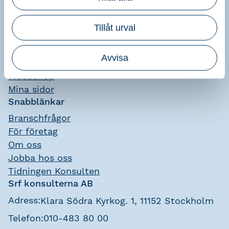
Bli medlem
Utbildning & kalendarium
Tillåt urval
Medlemskap
Sök byrå & konsult
Avvisa
Nyhetsflöde
Webbshop
Mina sidor
Snabblänkar
Branschfrågor
För företag
Om oss
Jobba hos oss
Tidningen Konsulten
Srf konsulterna AB
Adress:
Klara Södra Kyrkog. 1, 11152 Stockholm
Telefon:
010-483 80 00