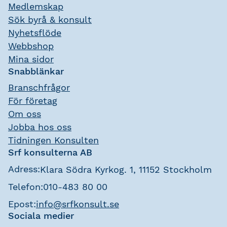
Medlemskap
Sök byrå & konsult
Nyhetsflöde
Webbshop
Mina sidor
Snabblänkar
Branschfrågor
För företag
Om oss
Jobba hos oss
Tidningen Konsulten
Srf konsulterna AB
Adress:
Klara Södra Kyrkog. 1, 11152 Stockholm
Telefon:
010-483 80 00
Epost:
info@srfkonsult.se
Sociala medier