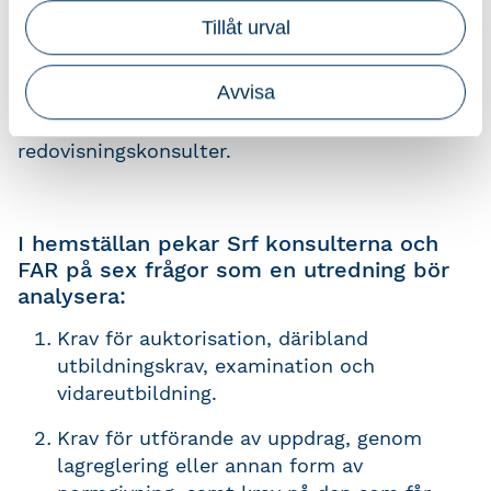
Tillåt urval
Förslaget om statligt reglerad auktorisation är
inte nytt. Både Svenska Bankföreningen och
Avvisa
Ekobrottsmyndigheten har tidigare lyft behovet
av skärpta krav, tillsyn och tydligare ansvar för
redovisningskonsulter.
I hemställan pekar Srf konsulterna och
FAR på sex frågor som en utredning bör
analysera:
Krav för auktorisation, däribland
utbildningskrav, examination och
vidareutbildning.
Krav för utförande av uppdrag, genom
lagreglering eller annan form av