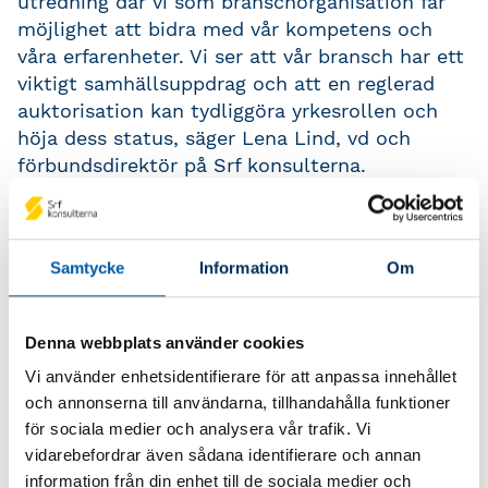
utredning där vi som branschorganisation får
möjlighet att bidra med vår kompetens och
våra erfarenheter. Vi ser att vår bransch har ett
viktigt samhällsuppdrag och att en reglerad
auktorisation kan tydliggöra yrkesrollen och
höja dess status, säger Lena Lind, vd och
förbundsdirektör på Srf konsulterna.
Viktig roll i kampen mot
Samtycke
Information
Om
ekonomisk brottslighet
I hemställan lyfts även kopplingen till arbetet
Denna webbplats använder cookies
mot ekonomisk brottslighet. Flera utredningar
Vi använder enhetsidentifierare för att anpassa innehållet
och myndigheter pekar på att brister i
och annonserna till användarna, tillhandahålla funktioner
redovisning ofta utnyttjas i kriminella upplägg.
för sociala medier och analysera vår trafik. Vi
vidarebefordrar även sådana identifierare och annan
Här kan redovisningskonsulten spela en
information från din enhet till de sociala medier och