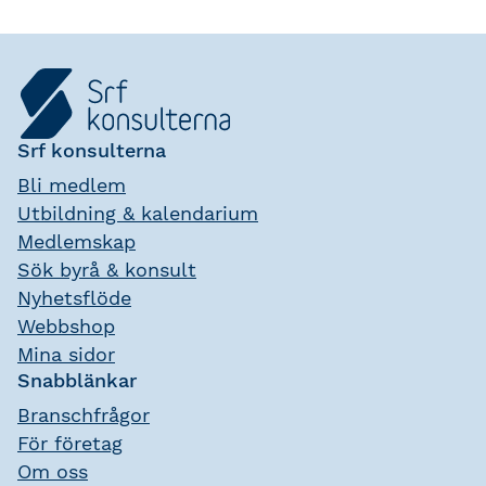
Srf konsulterna
Bli medlem
Utbildning & kalendarium
Medlemskap
Sök byrå & konsult
Nyhetsflöde
Webbshop
Mina sidor
Snabblänkar
Branschfrågor
För företag
Om oss