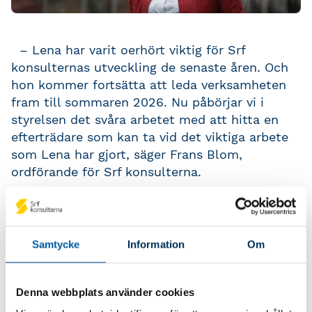
– Lena har varit oerhört viktig för Srf
konsulternas utveckling de senaste åren. Och
hon kommer fortsätta att leda verksamheten
fram till sommaren 2026. Nu påbörjar vi i
styrelsen det svåra arbetet med att hitta en
efterträdare som kan ta vid det viktiga arbete
som Lena har gjort, säger Frans Blom,
ordförande för Srf konsulterna.
Under onsdagens möte med medarbetarna
berättade Frans om hur planen ser ut för
rekryteringsprocessen. Men också vilka
Samtycke
Information
Om
egenskaper och erfarenheter som kommer
värderas högst.
Denna webbplats använder cookies
– Jag kan inte nog understryka hur