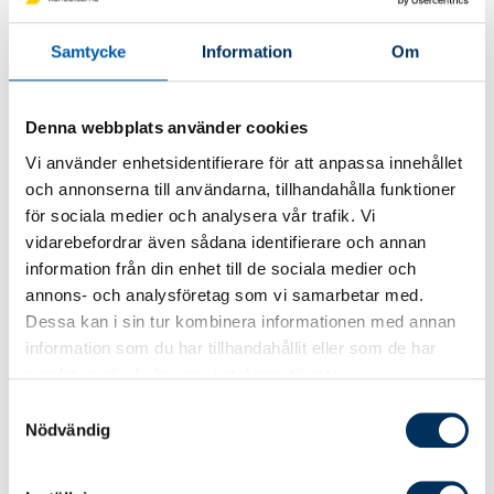
påverkan på företagets intäkter, kostnader
eller ställning. I så fall får regeln inte
Samtycke
Information
Om
tillämpas.
I årsbokslutsregelverket är regleringen i princip
Denna webbplats använder cookies
lika. Men en skillnad är att företagen inte
behöver ta hänsyn till om företagets ställning
Vi använder enhetsidentifierare för att anpassa innehållet
påverkas väsentligt. Det kan vara logiskt med
och annonserna till användarna, tillhandahålla funktioner
hänsyn till att det är skillnad i ställningens
för sociala medier och analysera vår trafik. Vi
betydelse i t.ex. ett aktiebolag som måste
vidarebefordrar även sådana identifierare och annan
upprätta årsredovisning och en ideell förening
information från din enhet till de sociala medier och
eller en enskild firma som får upprätta
annons- och analysföretag som vi samarbetar med.
Dessa kan i sin tur kombinera informationen med annan
årsbokslut.
information som du har tillhandahållit eller som de har
samlat in när du har använt deras tjänster.
Samtyckesval
När börjar reglerna gälla?
Nödvändig
De uppdaterade reglerna i
årsbokslutsregelverket ska tillämpas på