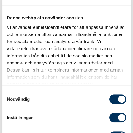
Risker och varningsflaggor med exempel
från verkliga fall
Denna webbplats använder cookies
Lagar och regler
Vi använder enhetsidentifierare för att anpassa innehållet
och annonserna till användarna, tillhandahålla funktioner
Förebyggande arbete
för sociala medier och analysera vår trafik. Vi
Kontroller och granskning
vidarebefordrar även sådana identifierare och annan
Vad som gäller vid visselblåsning
information från din enhet till de sociala medier och
annons- och analysföretag som vi samarbetar med.
Hur antikorruptionsarbetet kan integreras
Dessa kan i sin tur kombinera informationen med annan
med åtgärderna mot penningtvätt och
information som du har tillhandahållit eller som de har
terrorfinansiering
samlat in när du har använt deras tjänster.
Samtyckesval
Nödvändig
Effektiv kurstid och tillgänglighet
Kursen tar ca 45 min att genomföra beroende
Inställningar
på din egen studietakt. Hur och när? Det
bestämmer du själv!