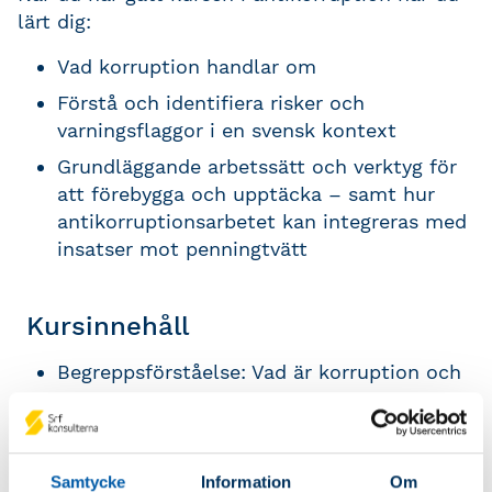
lärt dig:
Vad korruption handlar om
Förstå och identifiera risker och
varningsflaggor i en svensk kontext
Grundläggande arbetssätt och verktyg för
att förebygga och upptäcka – samt hur
antikorruptionsarbetet kan integreras med
insatser mot penningtvätt
Kursinnehåll
Begreppsförståelse: Vad är korruption och
mutor?
Kopplingen mellan korruption och
intressekonflikter, jäv, möjliggörare,
Samtycke
Information
Om
infiltration och otillbörlig påverkan.