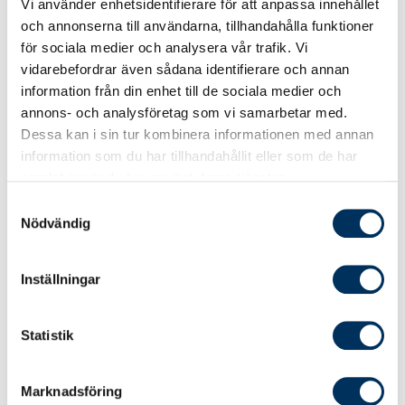
Vi använder enhetsidentifierare för att anpassa innehållet
deklarationsförfarandet för aktiebolag.
och annonserna till användarna, tillhandahålla funktioner
för sociala medier och analysera vår trafik. Vi
vidarebefordrar även sådana identifierare och annan
Kursmål
information från din enhet till de sociala medier och
annons- och analysföretag som vi samarbetar med.
Efter avslutad kurs ska du kunna:
Dessa kan i sin tur kombinera informationen med annan
Centrala skatteregler som gäller när
information som du har tillhandahållit eller som de har
aktiebolag ingår i en intressegemenskap.
samlat in när du har använt deras tjänster.
Hantera koncernbidrag samt underskott
Samtyckesval
Nödvändig
vid ägarförändringar.
Regler kring ägartillskott, näringsbetingade
andelar och koncerninterna transaktioner.
Inställningar
Känna till huvuddragen i vissa
kompletterande regler som kan
Statistik
aktualiseras i koncernförhållanden.
Marknadsföring