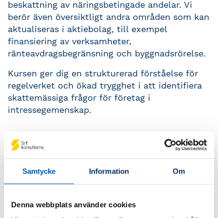
beskattning av näringsbetingade andelar. Vi
berör även översiktligt andra områden som kan
aktualiseras i aktiebolag, till exempel
finansiering av verksamheter,
ränteavdragsbegränsning och byggnadsrörelse.
Kursen ger dig en strukturerad förståelse för
regelverket och ökad trygghet i att identifiera
skattemässiga frågor för företag i
intressegemenskap.
Lämpliga förkunskaper
Kursen riktar sig till dig som har goda
Samtycke
Information
Om
kunskaper inom företagsbeskattning. Du har
tidigare gått kursen
Skatt och deklaration i
aktiebolag
eller har motsvarande kunskaper i
Denna webbplats använder cookies
företagsbeskattning och