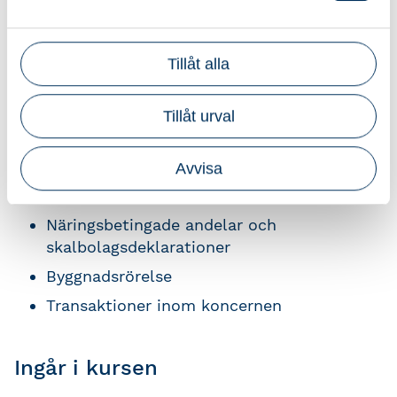
Kursinnehåll
Under kursen går vi igenom:
Tillåt alla
Koncernbidrag och koncernavdrag
Underskottsreglerna
Tillåt urval
Aktieägartillskott
Avvisa
Översiktligt om
ränteavdragsbegränsningsreglerna
Näringsbetingade andelar och
skalbolagsdeklarationer
Byggnadsrörelse
Transaktioner inom koncernen
Ingår i kursen