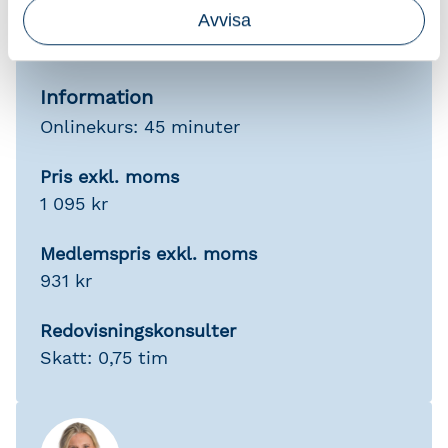
ska den vara slutförd inom
Avvisa
tillgänglighetsperioden (sex månader).
Information
Onlinekurs: 45 minuter
Pris exkl. moms
1 095 kr
Medlemspris exkl. moms
931 kr
Redovisningskonsulter
Skatt: 0,75 tim