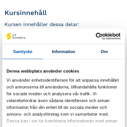
Kursinnehåll
Kursen innehåller dessa delar:
Hur en försäljning av en näringsfastighet i
olika företagsformer beskattas.
Samtycke
Information
Om
Hur kapitalvinsten beräknas och när
beskattning ska ske.
Hur en försäljning bokförs och hur det
Denna webbplats använder cookies
redovisade resultatet ska justeras i
Vi använder enhetsidentifierare för att anpassa innehållet
deklarationen.
och annonserna till användarna, tillhandahålla funktioner
Exempel på försäljning av en
för sociala medier och analysera vår trafik. Vi
näringsfastighet i ett aktiebolag.
vidarebefordrar även sådana identifierare och annan
information från din enhet till de sociala medier och
Exempel på försäljning av en
annons- och analysföretag som vi samarbetar med.
jordbruksfastighet i en enskild
Dessa kan i sin tur kombinera informationen med annan
näringsverksamhet.