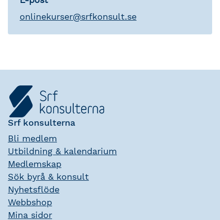
onlinekurser
@
srfkonsult.se
Srf konsulterna
Bli medlem
Utbildning & kalendarium
Medlemskap
Sök byrå & konsult
Nyhetsflöde
Webbshop
Mina sidor