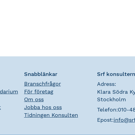
Snabblänkar
Srf konsulter
Branschfrågor
Adress:
ndarium
För företag
Klara Södra Ky
Om oss
Stockholm
t
Jobba hos oss
Telefon:
010-4
Tidningen Konsulten
Epost:
info@sr