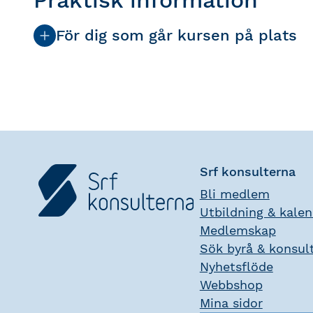
För dig som går kursen på plats
Srf konsulterna
Bli medlem
Utbildning & kale
Medlemskap
Sök byrå & konsul
Nyhetsflöde
Webbshop
Mina sidor