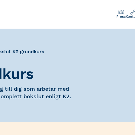
Press
Kont
kslut K2 grundkurs
dkurs
g till dig som arbetar med
 komplett bokslut enligt K2.