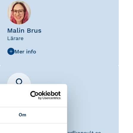
Malin Brus
Lärare
Linda Jansson
Utbildningskoordinator
Om
Telefon
010-483 80 31
E-post
linda
.
jansson
@
srfkonsult.se