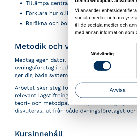
Denna webbplats använder 
Tillämpa centrala värderingsregler enligt 
Vi använder enhetsidentifierar
Förklara hur olika redovisningsval påverka
sociala medier och analysera 
Beräkna och bokföra bokslutsdispositione
till de sociala medier och a
med annan information som du 
Metodik och verktyg
Samtyckesval
Nödvändig
Medtag egen dator. Under kursen arbetar vi ig
övningsföretag i redovisningsprogrammet Fort
ger dig både systemförståelse och trygghet i a
Arbetet sker steg för steg enligt en struktur
Avvisa
relevant lagstiftning, normgivning och konkre
teori- och metodpass med praktiska gruppövni
diskuteras, utifrån både övningsföretaget och
Kursinnehåll