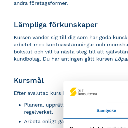
andra företagsformer.
Lämpliga förkunskaper
Kursen vänder sig till dig som har goda kunsk
arbetet med kontoavstämningar och momshanter
bokslut och vill ta nästa steg till att självs
kundbolag. Du har antingen gått kursen
Löpa
Kursmål
Efter avslutad kurs kan du:
Planera, upprätta och kvalitetssäkra ett 
Samtycke
regelverket.
Arbeta enligt gällande normgivning och 