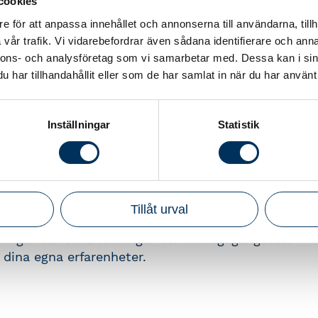
cookies
K2.
e för att anpassa innehållet och annonserna till användarna, tillh
r likviditet och resultatplanering.
vår trafik. Vi vidarebefordrar även sådana identifierare och anna
r och aktuell skatt för mindre aktiebolag
nnons- och analysföretag som vi samarbetar med. Dessa kan i sin
har tillhandahållit eller som de har samlat in när du har använt 
Inställningar
Statistik
enom bokslutsprocessen från start till mål för ett
nox. Du får upprätta ett komplett bokslut, vilket
tt arbeta i ett digitalt bokföringsprogram.
erad bokslutsmetodik, där varje moment kopplas till
Tillåt urval
ta exempel från verkligheten. Vi varvar kortare
ngar där olika lösningar och tillvägagångssätt
 dina egna erfarenheter.