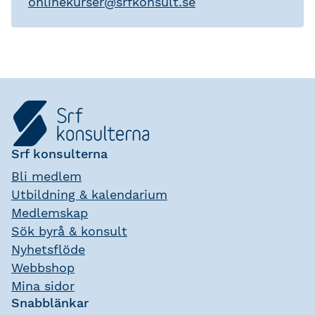
onlinekurser
@
srfkonsult.se
Srf konsulterna
Bli medlem
Utbildning & kalendarium
Medlemskap
Sök byrå & konsult
Nyhetsflöde
Webbshop
Mina sidor
Snabblänkar