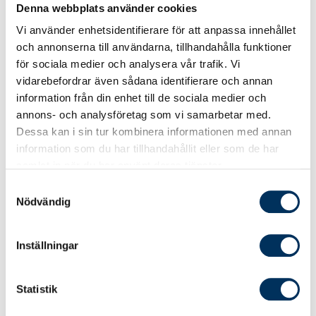
Denna webbplats använder cookies
Hur du använder nyckeltal för att sätta upp
Vi använder enhetsidentifierare för att anpassa innehållet
mål och mäta utveckling
och annonserna till användarna, tillhandahålla funktioner
Definition av begreppet hållbarhet
för sociala medier och analysera vår trafik. Vi
vidarebefordrar även sådana identifierare och annan
Ekonomisk, social och miljömässig
information från din enhet till de sociala medier och
hållbarhet
annons- och analysföretag som vi samarbetar med.
Hållbarhetsrapportering kontra
Dessa kan i sin tur kombinera informationen med annan
hållbarhetsredovisning
information som du har tillhandahållit eller som de har
samlat in när du har använt deras tjänster.
Effektiv kurstid och tillgänglighet
Samtyckesval
Nödvändig
ca 1 timme beroende på din egen studietakt.
Hur och när? Det bestämmer du själv!
Inställningar
Du har kursen tillgänglig i sex månader från
bokningsdagen. Du kan välja att genomföra
Statistik
kursen i flera steg – och när det passar dig,