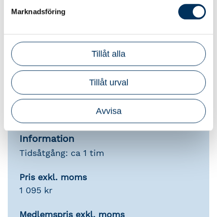
och självklart kan du repetera så mycket du vill
Marknadsföring
under den här tiden.
Srf Auktoriserade
Tillåt alla
Redovisningskonsulter®
För att kursen ska generera aktualitetstimmar
Tillåt urval
ska den vara slutförd inom
tillgänglighetsperioden (sex månader).
Avvisa
Information
Tidsåtgång: ca 1 tim
Pris exkl. moms
1 095 kr
Medlemspris exkl. moms